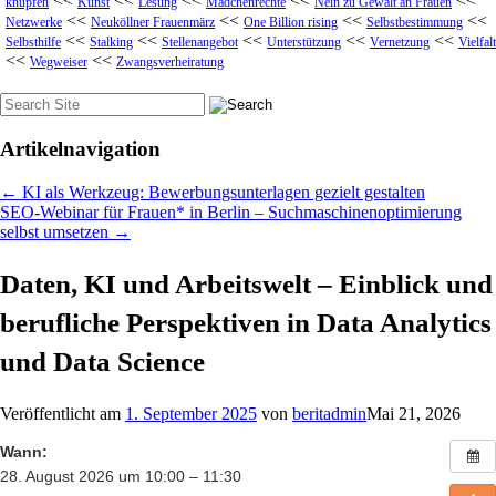
<<
<<
<<
<<
<<
knüpfen
Kunst
Lesung
Mädchenrechte
Nein zu Gewalt an Frauen
<<
<<
<<
<<
Netzwerke
Neuköllner Frauenmärz
One Billion rising
Selbstbestimmung
<<
<<
<<
<<
<<
Selbsthilfe
Stalking
Stellenangebot
Unterstützung
Vernetzung
Vielfalt
<<
<<
Wegweiser
Zwangsverheiratung
Suche
nach:
Artikelnavigation
←
KI als Werkzeug: Bewerbungsunterlagen gezielt gestalten
SEO-Webinar für Frauen* in Berlin – Suchmaschinenoptimierung
selbst umsetzen
→
Daten, KI und Arbeitswelt – Einblick und
berufliche Perspektiven in Data Analytics
und Data Science
Veröffentlicht am
1. September 2025
von
beritadmin
Mai 21, 2026
Wann:
28. August 2026 um 10:00 – 11:30