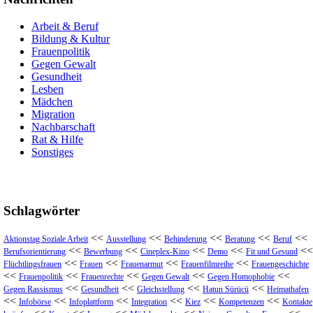
Arbeit & Beruf
Bildung & Kultur
Frauenpolitik
Gegen Gewalt
Gesundheit
Lesben
Mädchen
Migration
Nachbarschaft
Rat & Hilfe
Sonstiges
Schlagwörter
<<
<<
<<
<<
<<
Aktionstag Soziale Arbeit
Ausstellung
Behinderung
Beratung
Beruf
<<
<<
<<
<<
<<
Berufsorientierung
Bewerbung
Cineplex-Kino
Demo
Fit und Gesund
<<
<<
<<
<<
Flüchtlingsfrauen
Frauen
Frauenarmut
Frauenfilmreihe
Frauengeschichte
<<
<<
<<
<<
<<
Frauenpolitik
Frauenrechte
Gegen Gewalt
Gegen Homophobie
<<
<<
<<
<<
Gegen Rassismus
Gesundheit
Gleichstellung
Hatun Sürücü
Heimathafen
<<
<<
<<
<<
<<
<<
Infobörse
Infoplattform
Integration
Kiez
Kompetenzen
Kontakte