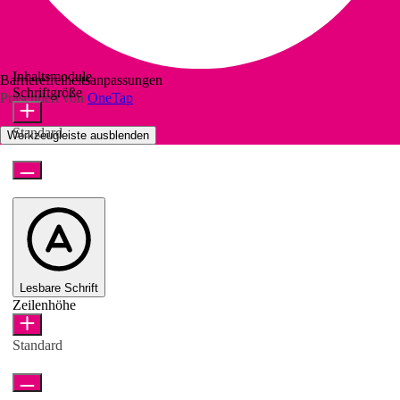
Inhaltsmodule
Barrierefreiheitsanpassungen
Schriftgröße
Präsentiert von
OneTap
Standard
Werkzeugleiste ausblenden
Lesbare Schrift
Zeilenhöhe
Standard