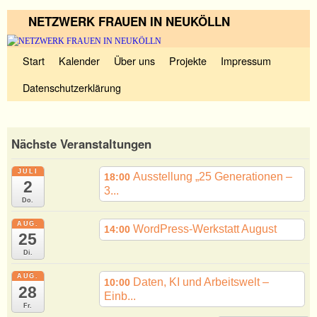
NETZWERK FRAUEN IN NEUKÖLLN
Zum Inhalt wechseln
Zum sekundären Inhalt wechseln
Start
Kalender
Über uns
Projekte
Impressum
Datenschutzerklärung
Nächste Veranstaltungen
JULI
Ausstellung „25 Generationen –
18:00
2
3...
Do.
AUG.
WordPress-Werkstatt August
14:00
25
Di.
AUG.
Daten, KI und Arbeitswelt –
10:00
28
Einb...
Fr.