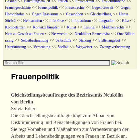
<<
<<
<<
<<
<<
Gesund
Flüchtlingsfrauen
Frauen
Frauenarmut
Frauenfilmreihe
<<
<<
<<
<<
Frauengeschichte
Frauenpolitik
Frauenrechte
Gegen Gewalt
Gegen
<<
<<
<<
<<
Homophobie
Gegen Rassismus
Gesundheit
Gleichstellung
Hatun
<<
<<
<<
<<
<<
<<
Sürücü
Heimathafen
Infobörse
Infoplattform
Integration
Kiez
<<
<<
<<
<<
<<
Kompetenzen
Kontakte knüpfen
Kunst
Lesung
Mädchenrechte
<<
<<
<<
Nein zu Gewalt an Frauen
Netzwerke
Neuköllner Frauenmärz
One Billion
<<
<<
<<
<<
<<
rising
Selbstbestimmung
Selbsthilfe
Stalking
Stellenangebot
<<
<<
<<
<<
Unterstützung
Vernetzung
Vielfalt
Wegweiser
Zwangsverheiratung
Frauenpolitik
Gleichstellungsbeauftragte des Bezirksamts Neukölln
von Berlin
Sylvia Edler
Die Gleichstellungsbeauftragte trägt zum Abbau von
Diskriminierung und Benachteiligungen von Frauen bei.
Sie regt Vorhaben und Maßnahmen zur Verbesserungen der
Arbeits und Lebensbedingungen von Frauen im Bezirk an.