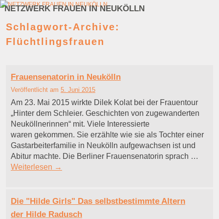
NETZWERK FRAUEN IN NEUKÖLLN
Zum Inhalt wechseln
Zum sekundären Inhalt wechseln
Schlagwort-Archive:
Flüchtlingsfrauen
Frauensenatorin in Neukölln
Veröffentlicht am
5. Juni 2015
Am 23. Mai 2015 wirkte Dilek Kolat bei der Frauentour
„Hinter dem Schleier. Geschichten von zugewanderten
Neuköllnerinnen“ mit. Viele Interessierte
waren gekommen. Sie erzählte wie sie als Tochter einer
Gastarbeiterfamilie in Neukölln aufgewachsen ist und
Abitur machte. Die Berliner Frauensenatorin sprach …
Weiterlesen
→
Die "Hilde Girls" Das selbstbestimmte Altern
der Hilde Radusch