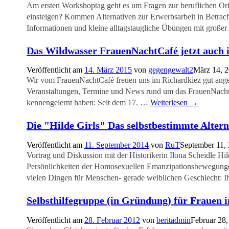
Am ersten Workshoptag geht es um Fragen zur beruflichen Or
einsteigen? Kommen Alternativen zur Erwerbsarbeit in Betrac
Informationen und kleine alltagstaugliche Übungen mit groß
Das Wildwasser FrauenNachtCafé jetzt auch 
Veröffentlicht am
14. März 2015
von
gegengewalt2
März 14, 
Wir vom FrauenNachtCafé freuen uns im Richardkiez gut ange
Veranstaltungen, Termine und News rund um das FrauenNachtCa
kennengelernt haben: Seit dem 17. …
Weiterlesen
→
Die "Hilde Girls" Das selbstbestimmte Alter
Veröffentlicht am
11. September 2014
von
RuT
September 11,
Vortrag und Diskussion mit der Historikerin Ilona Scheidle Hi
Persönlichkeiten der Homosexuellen Emanzipationsbewegungen 
vielen Dingen für Menschen- gerade weiblichen Geschlecht: I
Selbsthilfegruppe (in Gründung) für Frauen 
Veröffentlicht am
28. Februar 2012
von
beritadmin
Februar 28,