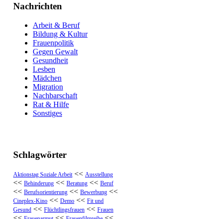
Nachrichten
Arbeit & Beruf
Bildung & Kultur
Frauenpolitik
Gegen Gewalt
Gesundheit
Lesben
Mädchen
Migration
Nachbarschaft
Rat & Hilfe
Sonstiges
Schlagwörter
<<
Aktionstag Soziale Arbeit
Ausstellung
<<
<<
<<
Behinderung
Beratung
Beruf
<<
<<
<<
Berufsorientierung
Bewerbung
<<
<<
Cineplex-Kino
Demo
Fit und
<<
<<
Gesund
Flüchtlingsfrauen
Frauen
<<
<<
<<
Frauenarmut
Frauenfilmreihe