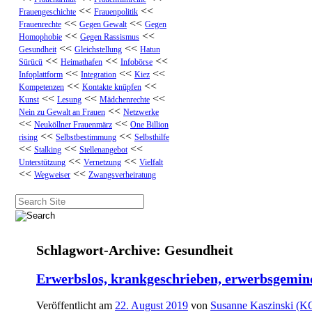
<<
<<
Frauengeschichte
Frauenpolitik
<<
<<
Frauenrechte
Gegen Gewalt
Gegen
<<
<<
Homophobie
Gegen Rassismus
<<
<<
Gesundheit
Gleichstellung
Hatun
<<
<<
<<
Sürücü
Heimathafen
Infobörse
<<
<<
<<
Infoplattform
Integration
Kiez
<<
<<
Kompetenzen
Kontakte knüpfen
<<
<<
<<
Kunst
Lesung
Mädchenrechte
<<
Nein zu Gewalt an Frauen
Netzwerke
<<
<<
Neuköllner Frauenmärz
One Billion
<<
<<
rising
Selbstbestimmung
Selbsthilfe
<<
<<
<<
Stalking
Stellenangebot
<<
<<
Unterstützung
Vernetzung
Vielfalt
<<
<<
Wegweiser
Zwangsverheiratung
Suche
nach:
Schlagwort-Archive:
Gesundheit
Erwerbslos, krankgeschrieben, erwerbsgeminde
Veröffentlicht am
22. August 2019
von
Susanne Kaszinski (