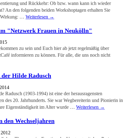
ientierung und Rückkehr: Ob bzw. wann kann ich wieder
ht? An den folgenden beiden Workshoptagen erhalten Sie
er Wirkung: …
Weiterlesen
→
im "Netzwerk Frauen in Neukölln"
2015
kommen zu sein und Euch hier ab jetzt regelmäßig über
fé informieren zu können. Für alle, die uns noch nicht
n der Hilde Radusch
 2014
lde Radusch (1903-1994) ist eine der herausragensten
des 20. Jahrhunderts. Sie war Wegbereiterin und Pionierin in
hre Eigenständigkeit im Alter wurde …
Weiterlesen
→
in den Wechseljahren
 2012