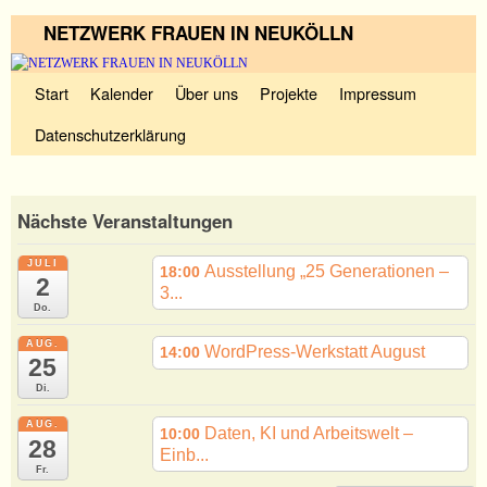
NETZWERK FRAUEN IN NEUKÖLLN
Zum Inhalt wechseln
Zum sekundären Inhalt wechseln
Start
Kalender
Über uns
Projekte
Impressum
Datenschutzerklärung
Nächste Veranstaltungen
JULI
Ausstellung „25 Generationen –
18:00
2
3...
Do.
AUG.
WordPress-Werkstatt August
14:00
25
Di.
AUG.
Daten, KI und Arbeitswelt –
10:00
28
Einb...
Fr.