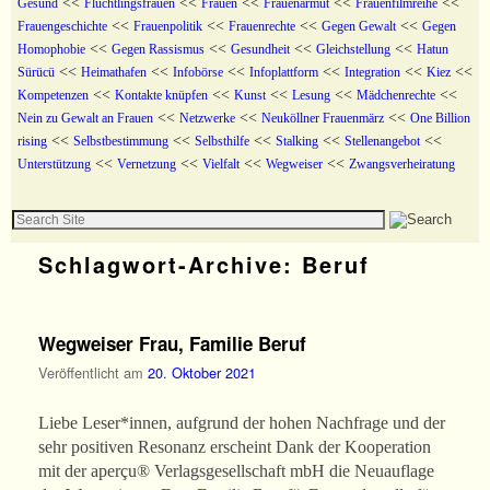
<<
<<
<<
<<
<<
Gesund
Flüchtlingsfrauen
Frauen
Frauenarmut
Frauenfilmreihe
<<
<<
<<
<<
Frauengeschichte
Frauenpolitik
Frauenrechte
Gegen Gewalt
Gegen
<<
<<
<<
<<
Homophobie
Gegen Rassismus
Gesundheit
Gleichstellung
Hatun
<<
<<
<<
<<
<<
<<
Sürücü
Heimathafen
Infobörse
Infoplattform
Integration
Kiez
<<
<<
<<
<<
<<
Kompetenzen
Kontakte knüpfen
Kunst
Lesung
Mädchenrechte
<<
<<
<<
Nein zu Gewalt an Frauen
Netzwerke
Neuköllner Frauenmärz
One Billion
<<
<<
<<
<<
<<
rising
Selbstbestimmung
Selbsthilfe
Stalking
Stellenangebot
<<
<<
<<
<<
Unterstützung
Vernetzung
Vielfalt
Wegweiser
Zwangsverheiratung
Schlagwort-Archive:
Beruf
Wegweiser Frau, Familie Beruf
Veröffentlicht am
20. Oktober 2021
Liebe Leser*innen, aufgrund der hohen Nachfrage und der
sehr positiven Resonanz erscheint Dank der Kooperation
mit der aperçu® Verlagsgesellschaft mbH die Neuauflage