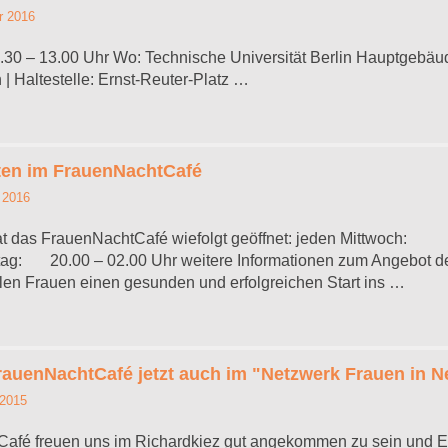
r 2016
.30 – 13.00 Uhr Wo: Technische Universität Berlin Hauptgebäud
 | Haltestelle: Ernst-Reuter-Platz …
ten im FrauenNachtCafé
 2016
at das FrauenNachtCafé wiefolgt geöffnet: jeden Mittwoc
tag: 20.00 – 02.00 Uhr weitere Informationen zum Angebot 
en Frauen einen gesunden und erfolgreichen Start ins …
auenNachtCafé jetzt auch im "Netzwerk Frauen in N
 2015
afé freuen uns im Richardkiez gut angekommen zu sein und Euc