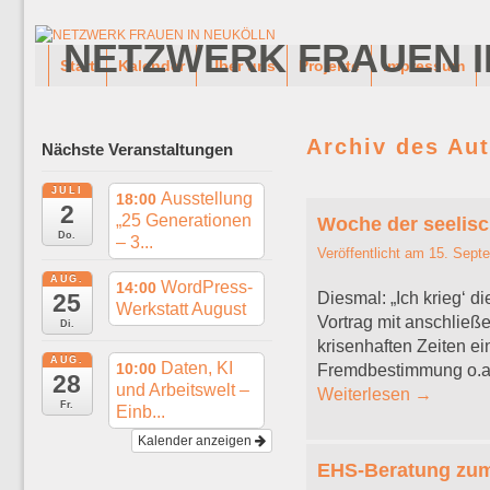
NETZWERK FRAUEN I
Zum Inhalt wechseln
Zum sekundären Inhalt wechseln
Start
Kalender
Über uns
Projekte
Impressum
Archiv des Au
Nächste Veranstaltungen
JULI
Ausstellung
18:00
2
„25 Generationen
Woche der seelis
Do.
– 3...
Veröffentlicht am
15. Sept
AUG.
WordPress-
14:00
25
Diesmal: „Ich krieg‘ d
Werkstatt August
Vortrag mit anschließ
Di.
krisenhaften Zeiten e
AUG.
Daten, KI
10:00
Fremdbestimmung o.a
28
und Arbeitswelt –
Weiterlesen
→
Fr.
Einb...
Kalender anzeigen
EHS-Beratung zum