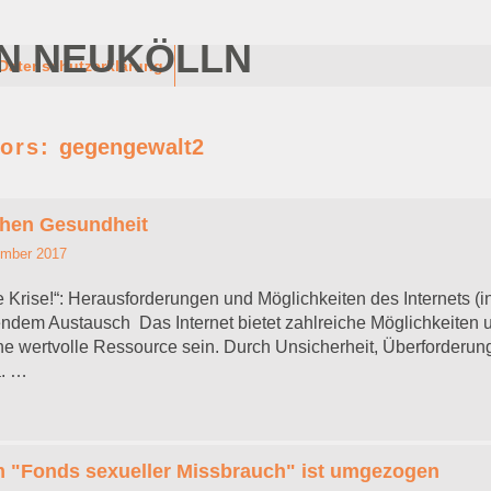
N NEUKÖLLN
Datenschutzerklärung
tors:
gegengewalt2
chen Gesundheit
ember 2017
ie Krise!“: Herausforderungen und Möglichkeiten des Internets (i
endem Austausch Das Internet bietet zahlreiche Möglichkeiten 
ine wertvolle Ressource sein. Durch Unsicherheit, Überforderun
. …
 "Fonds sexueller Missbrauch" ist umgezogen