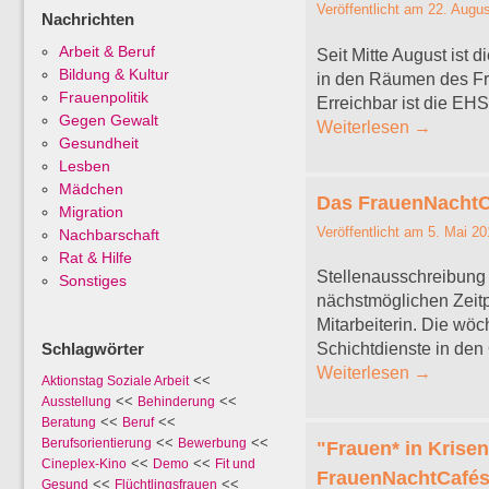
Veröffentlicht am
22. Augus
Nachrichten
Arbeit & Beruf
Seit Mitte August ist
Bildung & Kultur
in den Räumen des Fra
Frauenpolitik
Erreichbar ist die E
Gegen Gewalt
Weiterlesen
→
Gesundheit
Lesben
Mädchen
Das FrauenNachtCa
Migration
Veröffentlicht am
5. Mai 20
Nachbarschaft
Rat & Hilfe
Stellenausschreibung 
Sonstiges
nächstmöglichen Zeitp
Mitarbeiterin. Die wöc
Schichtdienste in den
Schlagwörter
Weiterlesen
→
<<
Aktionstag Soziale Arbeit
<<
<<
Ausstellung
Behinderung
<<
<<
Beratung
Beruf
<<
<<
Berufsorientierung
Bewerbung
"Frauen* in Krise
<<
<<
Cineplex-Kino
Demo
Fit und
FrauenNachtCafés
<<
<<
Gesund
Flüchtlingsfrauen