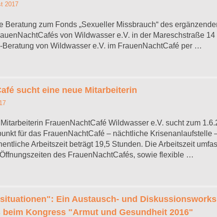
t 2017
 die Beratung zum Fonds „Sexueller Missbrauch“ des ergänzend
uenNachtCafés von Wildwasser e.V. in der Mareschstraße 14 i
HS-Beratung von Wildwasser e.V. im FrauenNachtCafé per …
fé sucht eine neue Mitarbeiterin
17
Mitarbeiterin FrauenNachtCafé Wildwasser e.V. sucht zum 1.6
unkt für das FrauenNachtCafé – nächtliche Krisenanlaufstelle 
hentliche Arbeitszeit beträgt 19,5 Stunden. Die Arbeitszeit umf
 Öffnungszeiten des FrauenNachtCafés, sowie flexible …
nsituationen": Ein Austausch- und Diskussionswork
 beim Kongress "Armut und Gesundheit 2016"