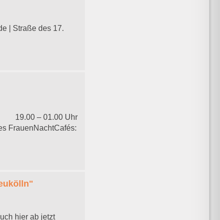
e | Straße des 17.
h: 19.00 – 01.00 Uhr
des FrauenNachtCafés:
eukölln"
h hier ab jetzt