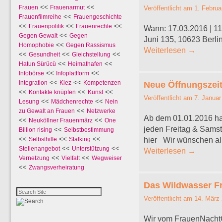
<<
<<
Frauen
Frauenarmut
Veröffentlicht am
1. Februa
<<
Frauenfilmreihe
Frauengeschichte
<<
<<
<<
Frauenpolitik
Frauenrechte
Wann: 17.03.2016 | 11
<<
Gegen Gewalt
Gegen
Juni 135, 10623 Berlin
<<
Homophobie
Gegen Rassismus
Weiterlesen
→
<<
<<
<<
Gesundheit
Gleichstellung
<<
<<
Hatun Sürücü
Heimathafen
<<
<<
Infobörse
Infoplattform
<<
<<
Integration
Kiez
Kompetenzen
Neue Öffnungszei
<<
<<
<<
Kontakte knüpfen
Kunst
Veröffentlicht am
7. Januar
<<
<<
Lesung
Mädchenrechte
Nein
<<
zu Gewalt an Frauen
Netzwerke
Ab dem 01.01.2016 h
<<
<<
Neuköllner Frauenmärz
One
jeden Freitag & Sams
<<
Billion rising
Selbstbestimmung
<<
<<
<<
Selbsthilfe
Stalking
hier Wir wünschen all
<<
<<
Stellenangebot
Unterstützung
Weiterlesen
→
<<
<<
Vernetzung
Vielfalt
Wegweiser
<<
Zwangsverheiratung
Das Wildwasser Fr
Veröffentlicht am
14. März
Wir vom FrauenNachtC