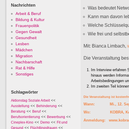
Nachrichten
Was bedeutet Netwo
Arbeit & Beruf
Kann man davon le
Bildung & Kultur
Welche Schlüsselqu
Frauenpolitik
Gegen Gewalt
Wie frei und selbstb
Gesundheit
Lesben
Mit: Bianca Limbach,
Mädchen
Migration
Die Veranstaltung best
Nachbarschaft
Rat & Hilfe
Im Interview erfahren S
Sonstiges
hinaus werden Informa
Arbeitsbedingungen und
Im zweiten Teil können
Schlagwörter
Die Veranstaltung ist kostenf
<<
Aktionstag Soziale Arbeit
Wann: Mi., 12. Sept. 
<<
<<
Ausstellung
Behinderung
<<
<<
Beratung
Beruf
Wo: KOBRA, Kottbuss
<<
<<
Berufsorientierung
Bewerbung
Anmeldung:
www.kobra-
<<
<<
Cineplex-Kino
Demo
Fit und
<<
<<
Gesund
Flüchtlingsfrauen