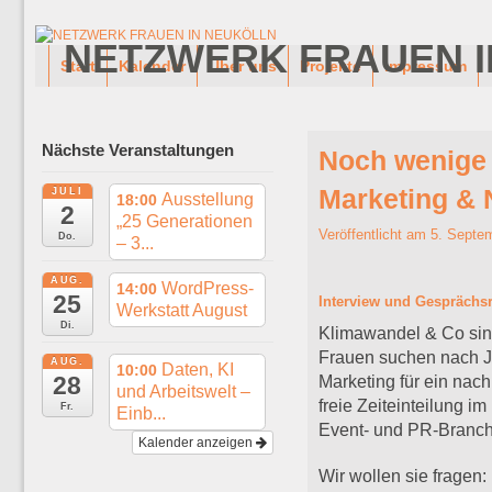
NETZWERK FRAUEN I
Zum Inhalt wechseln
Zum sekundären Inhalt wechseln
Start
Kalender
Über uns
Projekte
Impressum
Nächste Veranstaltungen
Noch wenige 
Marketing & 
JULI
Ausstellung
18:00
2
„25 Generationen
Veröffentlicht am
5. Septe
Do.
– 3...
AUG.
WordPress-
14:00
25
Interview und Gesprächsr
Werkstatt August
Di.
Klimawandel & Co sind
Frauen suchen nach Jo
AUG.
Daten, KI
10:00
28
Marketing für ein na
und Arbeitswelt –
freie Zeiteinteilung i
Fr.
Einb...
Event- und PR-Branche
Kalender anzeigen
Wir wollen sie fragen: