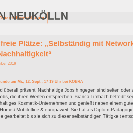
N NEUKÖLLN
Datenschutzerklärung
freie Plätze: „Selbständig mit Networ
Nachhaltigkeit“
mber 2019
unde am Mi., 12. Sept., 17-19 Uhr bei KOBRA
 überall präsent. Nachhaltige Jobs hingegen sind selten oder s
bs, die ihren Werten entsprechen. Bianca Limbach betreibt se
chhaltiges Kosmetik-Unternehmen und genießt neben einem gu
m Home-/ Mobiloffice & europaweit. Sie hat als Diplom-Pädagogin
 gearbeitet bis sie sich zu dieser selbständigen Tätigkeit ent