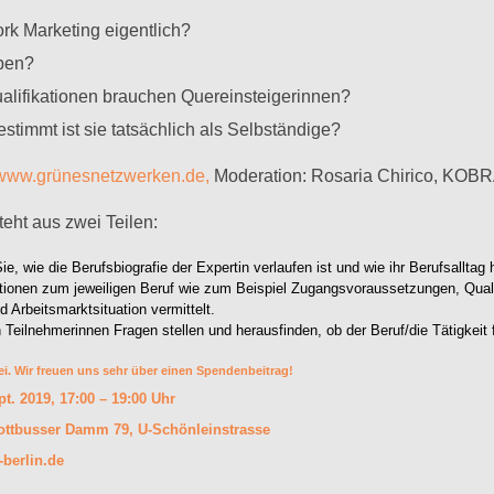
rk Marketing eigentlich?
ben?
alifikationen brauchen Quereinsteigerinnen?
estimmt ist sie tatsächlich als Selbständige?
www.grünesnetzwerken.de,
Moderation: Rosaria Chirico, KOB
eht aus zwei Teilen:
ie, wie die Berufsbiografie der Expertin verlaufen ist und wie ihr Berufsalltag
tionen zum jeweiligen Beruf wie zum Beispiel Zugangsvoraussetzungen, Quali
 Arbeitsmarktsituation vermittelt.
 Teilnehmerinnen Fragen stellen und herausfinden, ob der Beruf/die Tätigkeit 
rei. Wir freuen uns sehr über einen Spendenbeitrag!
2019, 17:00 – 19:00 Uhr
er Damm 79, U-Schönleinstrasse
berlin.de