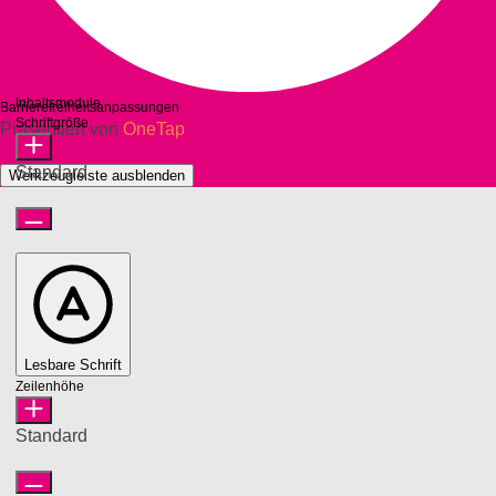
Inhaltsmodule
Barrierefreiheitsanpassungen
Schriftgröße
Präsentiert von
OneTap
Standard
Werkzeugleiste ausblenden
Lesbare Schrift
Zeilenhöhe
Standard