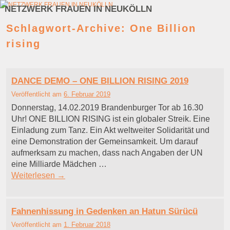
NETZWERK FRAUEN IN NEUKÖLLN
Zum Inhalt wechseln
Zum sekundären Inhalt wechseln
Schlagwort-Archive:
One Billion
rising
DANCE DEMO – ONE BILLION RISING 2019
Veröffentlicht am
6. Februar 2019
Donnerstag, 14.02.2019 Brandenburger Tor ab 16.30
Uhr! ONE BILLION RISING ist ein globaler Streik. Eine
Einladung zum Tanz. Ein Akt weltweiter Solidarität und
eine Demonstration der Gemeinsamkeit. Um darauf
aufmerksam zu machen, dass nach Angaben der UN
eine Milliarde Mädchen …
Weiterlesen
→
Fahnenhissung in Gedenken an Hatun Sürücü
Veröffentlicht am
1. Februar 2018