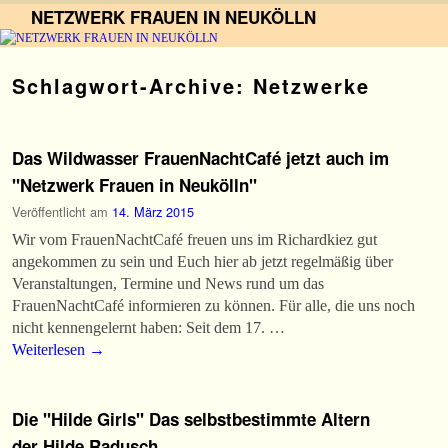
NETZWERK FRAUEN IN NEUKÖLLN
Zum Inhalt wechseln
Zum sekundären Inhalt wechseln
Schlagwort-Archive:
Netzwerke
Das Wildwasser FrauenNachtCafé jetzt auch im
"Netzwerk Frauen in Neukölln"
Veröffentlicht am
14. März 2015
Wir vom FrauenNachtCafé freuen uns im Richardkiez gut
angekommen zu sein und Euch hier ab jetzt regelmäßig über
Veranstaltungen, Termine und News rund um das
FrauenNachtCafé informieren zu können. Für alle, die uns noch
nicht kennengelernt haben: Seit dem 17. …
Weiterlesen
→
Die "Hilde Girls" Das selbstbestimmte Altern
der Hilde Radusch