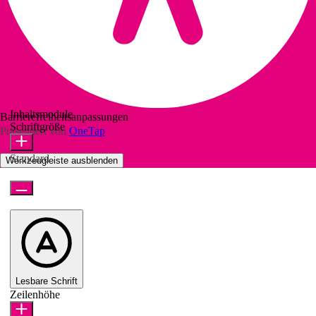
Inhaltsmodule
Barrierefreiheitsanpassungen
Schriftgröße
Präsentiert von
OneTap
Standard
Werkzeugleiste ausblenden
Lesbare Schrift
Zeilenhöhe