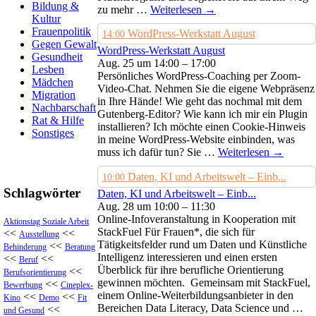
Bildung &
zu mehr …
Weiterlesen
→
Kultur
Frauenpolitik
WordPress-Werkstatt August
14:00
Gegen Gewalt
WordPress-Werkstatt August
Gesundheit
Aug. 25 um 14:00 – 17:00
Lesben
Persönliches WordPress-Coaching per Zoom-
Mädchen
Video-Chat. Nehmen Sie die eigene Webpräsenz
Migration
in Ihre Hände! Wie geht das nochmal mit dem
Nachbarschaft
Gutenberg-Editor? Wie kann ich mir ein Plugin
Rat & Hilfe
installieren? Ich möchte einen Cookie-Hinweis
Sonstiges
in meine WordPress-Website einbinden, was
muss ich dafür tun? Sie …
Weiterlesen
→
Daten, KI und Arbeitswelt – Einb...
10:00
Schlagwörter
Daten, KI und Arbeitswelt – Einb...
Aug. 28 um 10:00 – 11:30
Online-Infoveranstaltung in Kooperation mit
Aktionstag Soziale Arbeit
StackFuel Für Frauen*, die sich für
<<
<<
Ausstellung
Tätigkeitsfelder rund um Daten und Künstliche
<<
Behinderung
Beratung
Intelligenz interessieren und einen ersten
<<
<<
Beruf
Überblick für ihre berufliche Orientierung
<<
Berufsorientierung
gewinnen möchten. Gemeinsam mit StackFuel,
<<
Bewerbung
Cineplex-
einem Online-Weiterbildungsanbieter in den
<<
<<
Kino
Demo
Fit
Bereichen Data Literacy, Data Science und …
<<
und Gesund