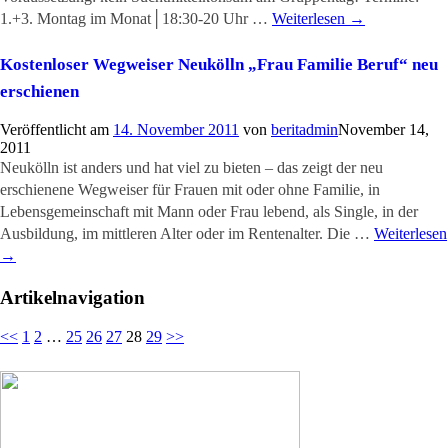
1.+3. Montag im Monat│18:30-20 Uhr …
Weiterlesen
→
Kostenloser Wegweiser Neukölln „Frau Familie Beruf“ neu
erschienen
Veröffentlicht am
14. November 2011
von
beritadmin
November 14,
2011
Neukölln ist anders und hat viel zu bieten – das zeigt der neu
erschienene Wegweiser für Frauen mit oder ohne Familie, in
Lebensgemeinschaft mit Mann oder Frau lebend, als Single, in der
Ausbildung, im mittleren Alter oder im Rentenalter. Die …
Weiterlesen
→
Artikelnavigation
<<
1
2
…
25
26
27
28
29
>>