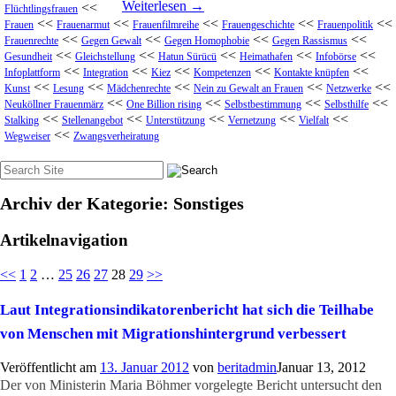
Weiterlesen
→
<<
Flüchtlingsfrauen
<<
<<
<<
<<
<<
Frauen
Frauenarmut
Frauenfilmreihe
Frauengeschichte
Frauenpolitik
<<
<<
<<
<<
Frauenrechte
Gegen Gewalt
Gegen Homophobie
Gegen Rassismus
<<
<<
<<
<<
<<
Gesundheit
Gleichstellung
Hatun Sürücü
Heimathafen
Infobörse
<<
<<
<<
<<
<<
Infoplattform
Integration
Kiez
Kompetenzen
Kontakte knüpfen
<<
<<
<<
<<
<<
Kunst
Lesung
Mädchenrechte
Nein zu Gewalt an Frauen
Netzwerke
<<
<<
<<
<<
Neuköllner Frauenmärz
One Billion rising
Selbstbestimmung
Selbsthilfe
<<
<<
<<
<<
<<
Stalking
Stellenangebot
Unterstützung
Vernetzung
Vielfalt
<<
Wegweiser
Zwangsverheiratung
Suche
nach:
Archiv der Kategorie:
Sonstiges
Artikelnavigation
<<
1
2
…
25
26
27
28
29
>>
Laut Integrationsindikatorenbericht hat sich die Teilhabe
von Menschen mit Migrationshintergrund verbessert
Veröffentlicht am
13. Januar 2012
von
beritadmin
Januar 13, 2012
Der von Ministerin Maria Böhmer vorgelegte Bericht untersucht den