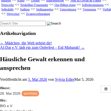
<<
<<
<<
<<
<<
knüpfen
Kunst
Lesung
Mädchenrechte
Nein zu Gewalt an Frauen
<<
<<
<<
<<
Netzwerke
Neuköllner Frauenmärz
One Billion rising
Selbstbestimmung
<<
<<
<<
<<
<<
Selbsthilfe
Stalking
Stellenangebot
Unterstützung
Vernetzung
Vielfalt
<<
<<
Wegweiser
Zwangsverheiratung
Suche
nach:
Artikelnavigation
←
Mädchen, die Welt gehört dir!
Al-Dar e.V. lädt ein zum Opferfest – Eid Mubarak!
→
Häusliche Gewalt erkennen und
ansprechen
Veröffentlicht am
5. Mai 2026
von
Sylvia Edler
Mai 5, 2026
Wann:
28. Mai 2026
ganztägig
Wo:
BIG e.V.