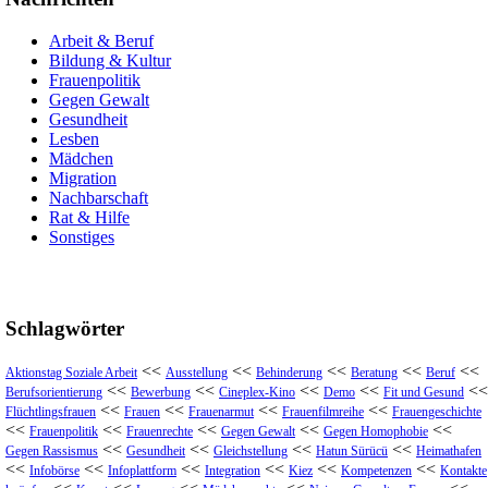
Arbeit & Beruf
Bildung & Kultur
Frauenpolitik
Gegen Gewalt
Gesundheit
Lesben
Mädchen
Migration
Nachbarschaft
Rat & Hilfe
Sonstiges
Schlagwörter
<<
<<
<<
<<
<<
Aktionstag Soziale Arbeit
Ausstellung
Behinderung
Beratung
Beruf
<<
<<
<<
<<
<<
Berufsorientierung
Bewerbung
Cineplex-Kino
Demo
Fit und Gesund
<<
<<
<<
<<
Flüchtlingsfrauen
Frauen
Frauenarmut
Frauenfilmreihe
Frauengeschichte
<<
<<
<<
<<
<<
Frauenpolitik
Frauenrechte
Gegen Gewalt
Gegen Homophobie
<<
<<
<<
<<
Gegen Rassismus
Gesundheit
Gleichstellung
Hatun Sürücü
Heimathafen
<<
<<
<<
<<
<<
<<
Infobörse
Infoplattform
Integration
Kiez
Kompetenzen
Kontakte