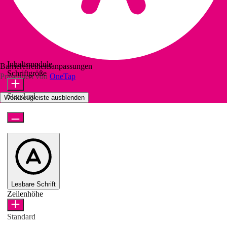
Inhaltsmodule
Barrierefreiheitsanpassungen
Schriftgröße
Präsentiert von
OneTap
Standard
Werkzeugleiste ausblenden
Lesbare Schrift
Zeilenhöhe
Standard