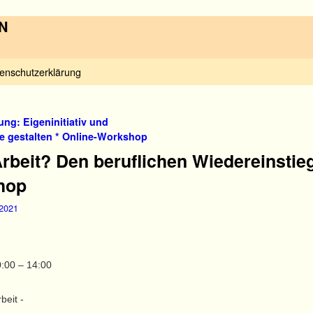
N
enschutzerklärung
ung: Eigeninitiativ und
e gestalten * Online-Workshop
Arbeit? Den beruflichen Wiedereinstie
hop
 2021
:00 – 14:00
beit -