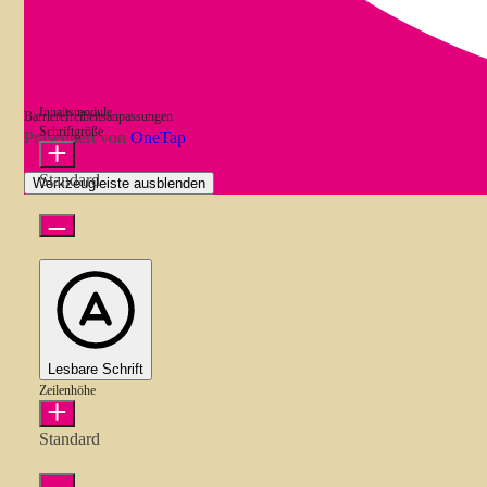
Inhaltsmodule
Barrierefreiheitsanpassungen
Schriftgröße
Präsentiert von
OneTap
Standard
Werkzeugleiste ausblenden
Lesbare Schrift
Zeilenhöhe
Standard