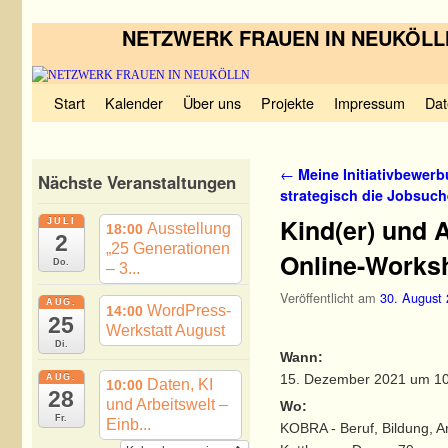
NETZWERK FRAUEN IN NEUKÖLL
Zum Inhalt wechseln
Zum sekundären Inhalt wechseln
Start
Kalender
Über uns
Projekte
Impressum
Dat
Artikelnavigation
←
Meine Initiativbewerb
Nächste Veranstaltungen
strategisch die Jobsuch
Kind(er) und 
JULI
Ausstellung
18:00
2
„25 Generationen
Online-Works
Do.
– 3...
Veröffentlicht am
30. August
AUG.
WordPress-
14:00
25
Werkstatt August
Di.
Wann:
15. Dezember 2021 um 10
AUG.
Daten, KI
10:00
28
und Arbeitswelt –
Wo:
Fr.
Einb...
KOBRA - Beruf, Bildung, Ar