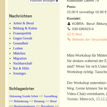
Kottbusser Damm 79
Kalender anzeigen
Preis:
15,00 € (ermäßigt 10,00 €
Nachrichten
Kontakt:
Arbeit & Beruf
KOBRA - Beruf, Bildung,
Bildung & Kultur
030-695923-0
Frauenpolitik
E-Mail
Gegen Gewalt
Website der Veranstal
Gesundheit
Lesben
Mädchen
Mini-Workshop für Mütter
Migration
Sie denken während der Elt
Nachbarschaft
sind? Wenn Sie sich Unter
Rat & Hilfe
Workshop richtig. Tauschen
Sonstiges
Der Workshop unterstützt 
Schlagwörter
Weg. Gerne können Sie im 
Video-Chat) vereinbaren, i
<<
Aktionstag Soziale Arbeit
Ausstellung
Termin: Mittwoch, 15.12.
<<
<<
<<
Behinderung
Beratung
Beruf
<<
<<
<<
Berufsorientierung
Bewerbung