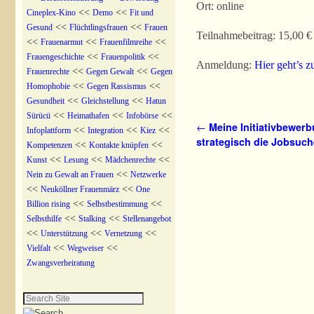
Ort: online
<<
<<
Cineplex-Kino
Demo
Fit und
<<
<<
Gesund
Flüchtlingsfrauen
Frauen
Teilnahmebeitrag: 15,00 €
<<
<<
<<
Frauenarmut
Frauenfilmreihe
<<
<<
Frauengeschichte
Frauenpolitik
Anmeldung:
Hier geht’s
<<
<<
Frauenrechte
Gegen Gewalt
Gegen
<<
<<
Homophobie
Gegen Rassismus
<<
<<
Gesundheit
Gleichstellung
Hatun
<<
<<
<<
Sürücü
Heimathafen
Infobörse
Artikelnavigation
←
Meine Initiativbewerb
<<
<<
<<
Infoplattform
Integration
Kiez
strategisch die Jobsuch
<<
<<
Kompetenzen
Kontakte knüpfen
<<
<<
<<
Kunst
Lesung
Mädchenrechte
<<
Nein zu Gewalt an Frauen
Netzwerke
<<
<<
Neuköllner Frauenmärz
One
<<
<<
Billion rising
Selbstbestimmung
<<
<<
Selbsthilfe
Stalking
Stellenangebot
<<
<<
<<
Unterstützung
Vernetzung
<<
<<
Vielfalt
Wegweiser
Zwangsverheiratung