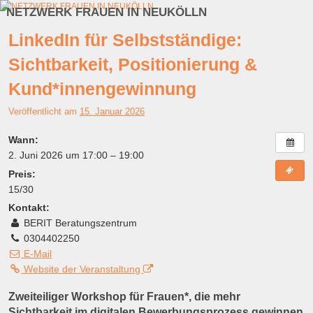
NETZWERK FRAUEN IN NEUKÖLLN
Zum Inhalt wechseln
Zum sekundären Inhalt wechseln
LinkedIn für Selbstständige:
Sichtbarkeit, Positionierung &
Kund*innengewinnung
Veröffentlicht am
15. Januar 2026
Wann:
2. Juni 2026 um 17:00 – 19:00
Preis:
15/30
Kontakt:
BERIT Beratungszentrum
0304402250
E-Mail
Website der Veranstaltung
Zweiteiliger Workshop für Frauen*, die mehr
Sichtbarkeit im digitalen Bewerbungsprozess gewinnen