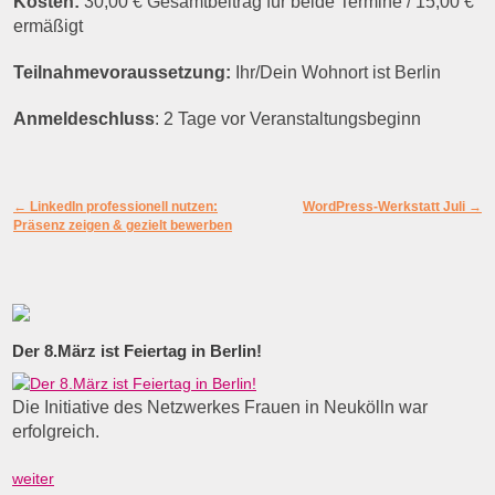
Kosten:
30,00 € Gesamtbeitrag für beide Termine / 15,00 €
ermäßigt
Teilnahmevoraussetzung:
Ihr/Dein Wohnort ist Berlin
Anmeldeschluss
: 2 Tage vor Veranstaltungsbeginn
Artikelnavigation
←
LinkedIn professionell nutzen:
WordPress-Werkstatt Juli
→
Präsenz zeigen & gezielt bewerben
Der 8.März ist Feiertag in Berlin!
Die Initiative des Netzwerkes Frauen in Neukölln war
erfolgreich.
weiter