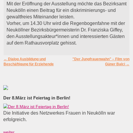
Mit der Eröffnung der Ausstellung möchte das Bezirksamt
Neukölln einen Beitrag für ein diskriminierungs- und
gewaltfreies Miteinander leisten.
Vorher, um 14.30 Uhr wird die Regenbogenfahne mit der
Neuköllner Bezirksbürgermeisterin Dr. Franziska Giffey,
den Ausstellungsakteur*innen und interessierten Gästen
auf dem Rathausvorplatz gehisst.
Artikelnavigation
←
Dialog Ausbildung und
"Der Jungfrauenwahn" – Film von
Beschäftigung für Erziehende
Güner Balci
→
Der 8.März ist Feiertag in Berlin!
Die Initiative des Netzwerkes Frauen in Neukölln war
erfolgreich.
weiter