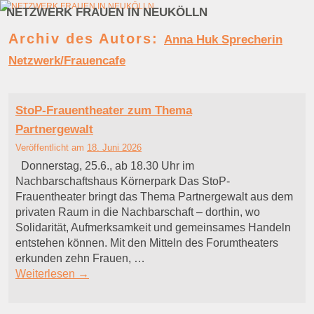
NETZWERK FRAUEN IN NEUKÖLLN
Zum Inhalt wechseln
Zum sekundären Inhalt wechseln
Archiv des Autors:
Anna Huk Sprecherin
Netzwerk/Frauencafe
StoP-Frauentheater zum Thema
Partnergewalt
Veröffentlicht am
18. Juni 2026
Donnerstag, 25.6., ab 18.30 Uhr im
Nachbarschaftshaus Körnerpark Das StoP-
Frauentheater bringt das Thema Partnergewalt aus dem
privaten Raum in die Nachbarschaft – dorthin, wo
Solidarität, Aufmerksamkeit und gemeinsames Handeln
entstehen können. Mit den Mitteln des Forumtheaters
erkunden zehn Frauen, …
Weiterlesen
→