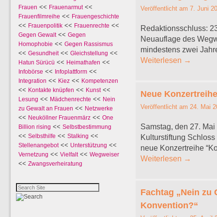
<<
<<
Frauen
Frauenarmut
Veröffentlicht am
7. Juni 2
<<
Frauenfilmreihe
Frauengeschichte
<<
<<
<<
Frauenpolitik
Frauenrechte
Redaktionsschluss: 23
<<
Gegen Gewalt
Gegen
Neuauflage des Wegwei
<<
Homophobie
Gegen Rassismus
mindestens zwei Jahre
<<
<<
<<
Gesundheit
Gleichstellung
Weiterlesen
→
<<
<<
Hatun Sürücü
Heimathafen
<<
<<
Infobörse
Infoplattform
<<
<<
Integration
Kiez
Kompetenzen
<<
<<
<<
Kontakte knüpfen
Kunst
Neue Konzertreihe
<<
<<
Lesung
Mädchenrechte
Nein
Veröffentlicht am
24. Mai 2
<<
zu Gewalt an Frauen
Netzwerke
<<
<<
Neuköllner Frauenmärz
One
Samstag, den 27. Mai 2
<<
Billion rising
Selbstbestimmung
<<
<<
<<
Selbsthilfe
Stalking
Kulturstiftung Schloss
<<
<<
Stellenangebot
Unterstützung
neue Konzertreihe “Ko
<<
<<
Vernetzung
Vielfalt
Wegweiser
Weiterlesen
→
<<
Zwangsverheiratung
Fachtag „Nein zu G
Konvention?“