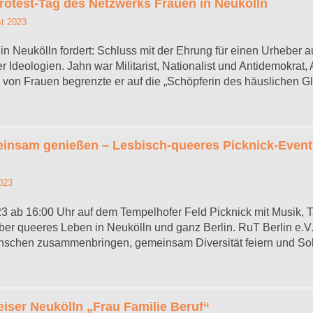
otest-Tag des Netzwerks Frauen in Neukölln
t 2023
n Neukölln fordert: Schluss mit der Ehrung für einen Urheber 
deologien. Jahn war Militarist, Nationalist und Antidemokrat, 
e von Frauen begrenzte er auf die „Schöpferin des häuslichen G
nsam genießen – Lesbisch-queeres Picknick-Even
2023
23 ab 16:00 Uhr auf dem Tempelhofer Feld Picknick mit Musik, 
ber queeres Leben in Neukölln und ganz Berlin. RuT Berlin e.V
nschen zusammenbringen, gemeinsam Diversität feiern und Soli
ser Neukölln „Frau Familie Beruf“