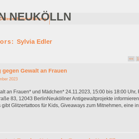
N NEUKÖLLN
Datenschutzerklärung
tors:
Sylvia Edler
<<
1
ag gegen Gewalt an Frauen
mber 2023
t an Frauen* und Mädchen* 24.11.2023, 15:00 bis 18:00 Uhr, 
traße 83, 12043 BerlinNeuköllner Antigewaltprojekte informier
 gibt Glitzertattoos für Kids, Giveaways zum Mitnehmen, eine in