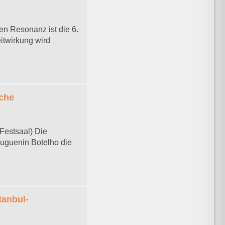
en Resonanz ist die 6.
itwirkung wird
uche
 Festsaal) Die
Huguenin Botelho die
tanbul-