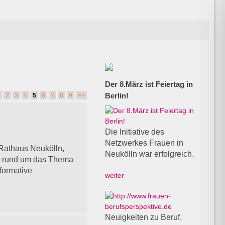
Der 8.März ist Feiertag in
Berlin!
2
3
4
5
6
7
8
9
>>
Die Initiative des
Netzwerkes Frauen in
Rathaus Neukölln,
Neukölln war erfolgreich.
en rund um das Thema
formative
weiter
Neuigkeiten zu Beruf,