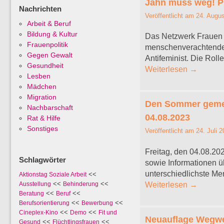
Jahn muss weg! Pr
Nachrichten
Veröffentlicht am
24. Augus
Arbeit & Beruf
Bildung & Kultur
Das Netzwerk Frauen i
Frauenpolitik
menschenverachtender I
Gegen Gewalt
Antifeminist. Die Roll
Gesundheit
Weiterlesen
→
Lesben
Mädchen
Migration
Den Sommer gemei
Nachbarschaft
04.08.2023
Rat & Hilfe
Sonstiges
Veröffentlicht am
24. Juli 
Freitag, den 04.08.20
Schlagwörter
sowie Informationen ü
unterschiedlichste Me
<<
Aktionstag Soziale Arbeit
<<
<<
Weiterlesen
→
Ausstellung
Behinderung
<<
<<
Beratung
Beruf
<<
<<
Berufsorientierung
Bewerbung
<<
<<
Cineplex-Kino
Demo
Fit und
Neuauflage Wegwei
<<
<<
Gesund
Flüchtlingsfrauen