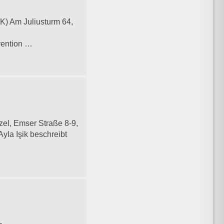
AK) Am Juliusturm 64,
vention …
zel, Emser Straße 8-9,
yla Işik beschreibt