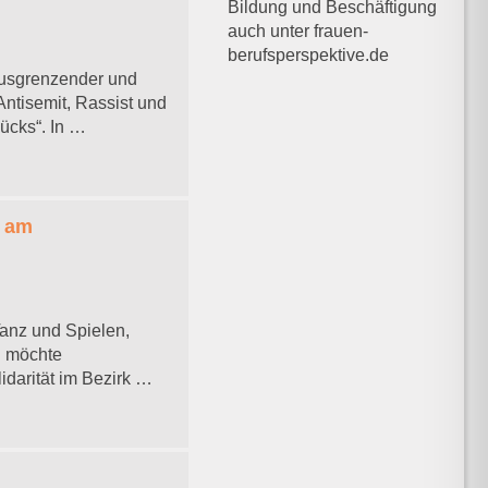
Bildung und Beschäftigung
auch unter frauen-
berufsperspektive.de
ausgrenzender und
Antisemit, Rassist und
lücks“. In …
t am
Tanz und Spielen,
. möchte
darität im Bezirk …