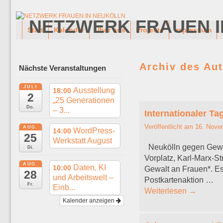
NETZWERK FRAUEN I
Zum Inhalt wechseln
Zum sekundären Inhalt wechseln
Start
Kalender
Über uns
Projekte
Impressum
Archiv des Au
Nächste Veranstaltungen
JULI
Ausstellung
18:00
2
Artikelnavigation
„25 Generationen
Do.
– 3...
Internationaler T
Veröffentlicht am
16. Nove
AUG.
WordPress-
14:00
25
Werkstatt August
Neukölln gegen Gewal
Di.
Vorplatz, Karl-Marx-S
AUG.
Daten, KI
10:00
Gewalt an Frauen*. Es
28
und Arbeitswelt –
Postkartenaktion …
Fr.
Einb...
Weiterlesen
→
Kalender anzeigen