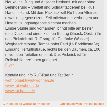
Neuköllns. Jung und Alt jeder Herkunft, mit oder ohne
Behinderung – Vielfalt und Solidarität gehen bei RuT
Hand in Hand. Mit dem Picknick will RuT dem Alleinsein
etwas entgegensetzen, Zeit miteinander verbringen und
Unterstützungsangebote sichtbar machen.
Einige Stühle sind vorhanden, bringt bitte am besten
eine Decke und einen kleinen Beitrag (Snack, Obst,..) für
das Picknick mit. RuT sorgt für Getränke (Wasser).
Wegbeschreibung: Tempelhofer Feld (U- Boddinstraße),
Eingang Herfurthstraße, rechts bei den Bäumen, ca. 100
m von den Toiletten entfernt. Das Picknick ist für
Rollstuhlfahrer*innen geeignet
Flyer
Kontakt und Info RuT-Rad und Tat Berlin:
wohnprojekt@rut-wohnen.de
www.rut-wohnen.de
www.rut-berlin.de
Artikelnavigation
←
Neuauflage Wegweiser Neukölln
Jahn muss weg! Protest-Tag des