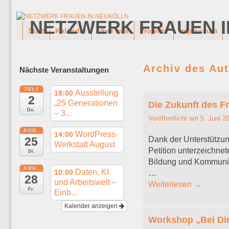
NETZWERK FRAUEN I
Zum Inhalt wechseln
Zum sekundären Inhalt wechseln
Start
Kalender
Über uns
Projekte
Impressum
Archiv des Au
Nächste Veranstaltungen
JULI
Ausstellung
18:00
2
„25 Generationen
Die Zukunft des Fr
Do.
– 3...
Veröffentlicht am
5. Juni 2
AUG.
WordPress-
14:00
25
Dank der Unterstützun
Werkstatt August
Petition unterzeichnet
Di.
Bildung und Kommunika
AUG.
Daten, KI
10:00
…
28
und Arbeitswelt –
Weiterlesen
→
Fr.
Einb...
Kalender anzeigen
Workshop „Bei Dir