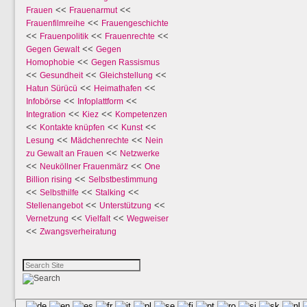
<<
<<
Frauen
Frauenarmut
<<
Frauenfilmreihe
Frauengeschichte
<<
<<
<<
Frauenpolitik
Frauenrechte
<<
Gegen Gewalt
Gegen
<<
Homophobie
Gegen Rassismus
<<
<<
<<
Gesundheit
Gleichstellung
<<
<<
Hatun Sürücü
Heimathafen
<<
<<
Infobörse
Infoplattform
<<
<<
Integration
Kiez
Kompetenzen
<<
<<
<<
Kontakte knüpfen
Kunst
<<
<<
Lesung
Mädchenrechte
Nein
<<
zu Gewalt an Frauen
Netzwerke
<<
<<
Neuköllner Frauenmärz
One
<<
Billion rising
Selbstbestimmung
<<
<<
<<
Selbsthilfe
Stalking
<<
<<
Stellenangebot
Unterstützung
<<
<<
Vernetzung
Vielfalt
Wegweiser
<<
Zwangsverheiratung