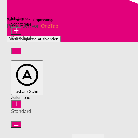
Inhaltsmodule
Barrierefreiheitsanpassungen
Schriftgröße
Präsentiert von
OneTap
Standard
Werkzeugleiste ausblenden
Lesbare Schrift
Zeilenhöhe
Standard