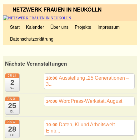
NETZWERK FRAUEN IN NEUKÖLLN
Zum Inhalt wechseln
Zum sekundären Inhalt wechseln
Start
Kalender
Über uns
Projekte
Impressum
Datenschutzerklärung
Nächste Veranstaltungen
JULI
Ausstellung „25 Generationen –
18:00
2
3...
Do.
AUG.
WordPress-Werkstatt August
14:00
25
Di.
AUG.
Daten, KI und Arbeitswelt –
10:00
28
Einb...
Fr.