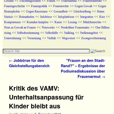
<<
<<
<<
<<
<<
Gesund
Flüchtlingsfrauen
Frauen
Frauenarmut
Frauenfilmreihe
<<
<<
<<
<<
Frauengeschichte
Frauenpolitik
Frauenrechte
Gegen Gewalt
Gegen
<<
<<
<<
<<
Homophobie
Gegen Rassismus
Gesundheit
Gleichstellung
Hatun
<<
<<
<<
<<
<<
<<
Sürücü
Heimathafen
Infobörse
Infoplattform
Integration
Kiez
<<
<<
<<
<<
<<
Kompetenzen
Kontakte knüpfen
Kunst
Lesung
Mädchenrechte
<<
<<
<<
Nein zu Gewalt an Frauen
Netzwerke
Neuköllner Frauenmärz
One Billion
<<
<<
<<
<<
<<
rising
Selbstbestimmung
Selbsthilfe
Stalking
Stellenangebot
<<
<<
<<
<<
Unterstützung
Vernetzung
Vielfalt
Wegweiser
Zwangsverheiratung
Artikelnavigation
←
Jobbörse für den
"Frauen an den Stadt-
Gleichstellungsbereich
Rand?" – Ergebnisse der
Podiumsdiskussion über
Frauenarmut
→
Kritik des VAMV:
Unterhaltsanpassung für
Kinder bleibt aus