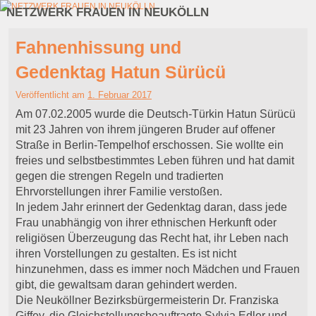
NETZWERK FRAUEN IN NEUKÖLLN
Zum Inhalt wechseln
Zum sekundären Inhalt wechseln
Fahnenhissung und
Gedenktag Hatun Sürücü
Veröffentlicht am
1. Februar 2017
Am 07.02.2005 wurde die Deutsch-Türkin Hatun Sürücü
mit 23 Jahren von ihrem jüngeren Bruder auf offener
Straße in Berlin-Tempelhof erschossen. Sie wollte ein
freies und selbstbestimmtes Leben führen und hat damit
gegen die strengen Regeln und tradierten
Ehrvorstellungen ihrer Familie verstoßen.
In jedem Jahr erinnert der Gedenktag daran, dass jede
Frau unabhängig von ihrer ethnischen Herkunft oder
religiösen Überzeugung das Recht hat, ihr Leben nach
ihren Vorstellungen zu gestalten. Es ist nicht
hinzunehmen, dass es immer noch Mädchen und Frauen
gibt, die gewaltsam daran gehindert werden.
Die Neuköllner Bezirksbürgermeisterin Dr. Franziska
Giffey, die Gleichstellungsbeauftragte Sylvia Edler und