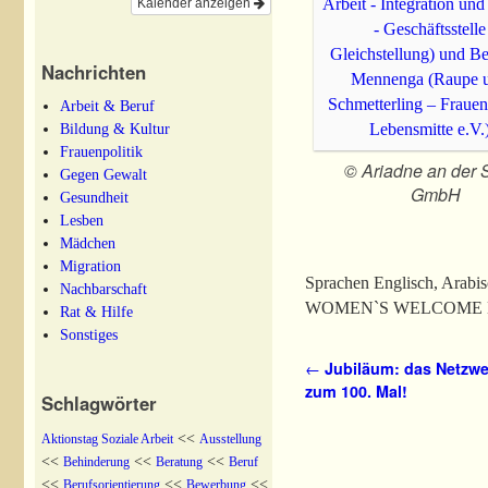
Kalender anzeigen
Nachrichten
Arbeit & Beruf
Bildung & Kultur
Frauenpolitik
© Ariadne an der 
Gegen Gewalt
GmbH
Gesundheit
Lesben
Mädchen
Migration
Sprachen Englisch, Arabisc
Nachbarschaft
WOMEN`S WELCOME BRIDG
Rat & Hilfe
Sonstiges
Artikelnavigation
←
Jubiläum: das Netzwer
zum 100. Mal!
Schlagwörter
<<
Aktionstag Soziale Arbeit
Ausstellung
<<
<<
<<
Behinderung
Beratung
Beruf
<<
<<
<<
Berufsorientierung
Bewerbung