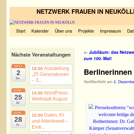
NETZWERK FRAUEN IN NEUKÖLL
Zum Inhalt wechseln
Zum sekundären Inhalt wechseln
Start
Kalender
Über uns
Projekte
Impressum
Dat
Artikelnavigation
←
Jubiläum: das Netzwer
Nächste Veranstaltungen
zum 100. Mal!
JULI
Ausstellung
18:00
Berlinerinn
2
„25 Generationen
Do.
– 3...
Veröffentlicht am
2. Dezembe
AUG.
WordPress-
14:00
25
Werkstatt August
Di.
AUG.
Daten, KI
10:00
28
und Arbeitswelt –
Fr.
Einb...