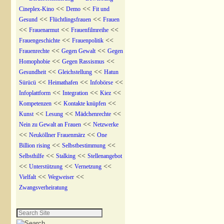
<<
<<
Cineplex-Kino
Demo
Fit und
<<
<<
Gesund
Flüchtlingsfrauen
Frauen
<<
<<
<<
Frauenarmut
Frauenfilmreihe
<<
<<
Frauengeschichte
Frauenpolitik
<<
<<
Frauenrechte
Gegen Gewalt
Gegen
<<
<<
Homophobie
Gegen Rassismus
<<
<<
Gesundheit
Gleichstellung
Hatun
<<
<<
<<
Sürücü
Heimathafen
Infobörse
<<
<<
<<
Infoplattform
Integration
Kiez
<<
<<
Kompetenzen
Kontakte knüpfen
<<
<<
<<
Kunst
Lesung
Mädchenrechte
<<
Nein zu Gewalt an Frauen
Netzwerke
<<
<<
Neuköllner Frauenmärz
One
<<
<<
Billion rising
Selbstbestimmung
<<
<<
Selbsthilfe
Stalking
Stellenangebot
<<
<<
<<
Unterstützung
Vernetzung
<<
<<
Vielfalt
Wegweiser
Zwangsverheiratung