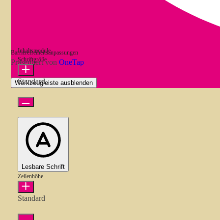
Inhaltsmodule
Barrierefreiheitsanpassungen
Schriftgröße
Präsentiert von
OneTap
Standard
Werkzeugleiste ausblenden
Lesbare Schrift
Zeilenhöhe
Standard