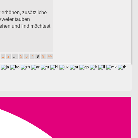
erhöhen, zusätzliche
zweier tauben
ehen und find möchtest
1
2
…
5
6
7
8
9
>>