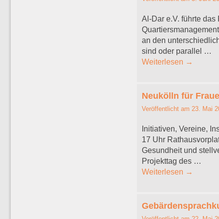
Al-Dar e.V. führte das
Quartiersmanagements
an den unterschiedlic
sind oder parallel …
Weiterlesen
→
Neukölln für Fraue
Veröffentlicht am
23. Mai 2
Initiativen, Vereine, 
17 Uhr Rathausvorplat
Gesundheit und stellv
Projekttag des …
Weiterlesen
→
Gebärdensprachku
Veröffentlicht am
22. Mai 2