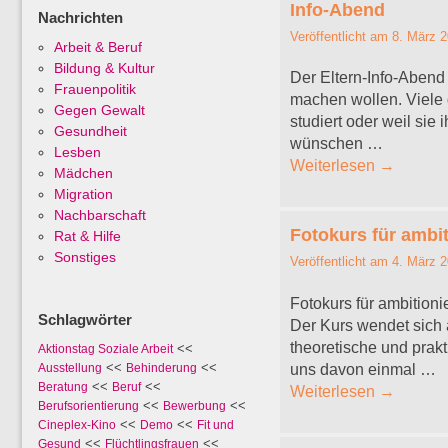
Info-Abend
Nachrichten
Veröffentlicht am
8. März 
Arbeit & Beruf
Bildung & Kultur
Der Eltern-Info-Abend 
Frauenpolitik
machen wollen. Viele d
Gegen Gewalt
studiert oder weil si
Gesundheit
wünschen …
Lesben
Weiterlesen
→
Mädchen
Migration
Nachbarschaft
Fotokurs für ambi
Rat & Hilfe
Sonstiges
Veröffentlicht am
4. März 
Fotokurs für ambition
Schlagwörter
Der Kurs wendet sich a
theoretische und prakt
<<
Aktionstag Soziale Arbeit
<<
<<
uns davon einmal …
Ausstellung
Behinderung
<<
<<
Beratung
Beruf
Weiterlesen
→
<<
<<
Berufsorientierung
Bewerbung
<<
<<
Cineplex-Kino
Demo
Fit und
<<
<<
Gesund
Flüchtlingsfrauen