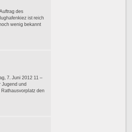
 Auftrag des
ghafenkiez ist reich
 noch wenig bekannt
ag, 7. Juni 2012 11 –
ür Jugend und
m Rathausvorplatz den