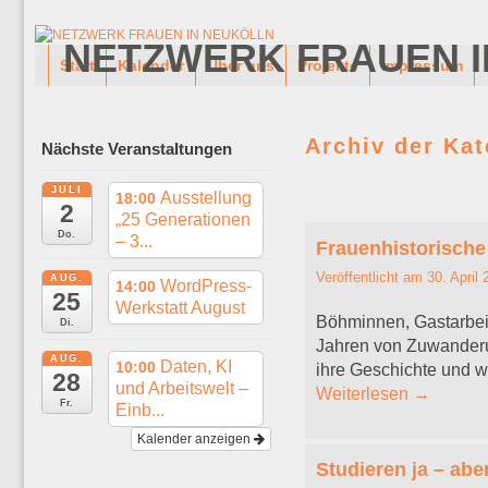
NETZWERK FRAUEN I
Zum Inhalt wechseln
Zum sekundären Inhalt wechseln
Start
Kalender
Über uns
Projekte
Impressum
Archiv der Ka
Nächste Veranstaltungen
JULI
Ausstellung
18:00
2
Artikelnavigation
„25 Generationen
Do.
– 3...
Frauenhistorische
Veröffentlicht am
30. April
AUG.
WordPress-
14:00
25
Werkstatt August
Böhminnen, Gastarbeit
Di.
Jahren von Zuwanderun
AUG.
Daten, KI
10:00
ihre Geschichte und 
28
und Arbeitswelt –
Weiterlesen
→
Fr.
Einb...
Kalender anzeigen
Studieren ja – abe