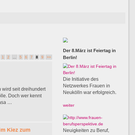
Der 8.März ist Feiertag in
Berlin!
1
2
…
5
6
7
8
9
>>
Die Initiative des
Netzwerkes Frauen in
wird seit dreihundert
Neukölln war erfolgreich.
lle. Doch wer kennt
Pasa …
weiter
 im Kiez zum
Neuigkeiten zu Beruf,