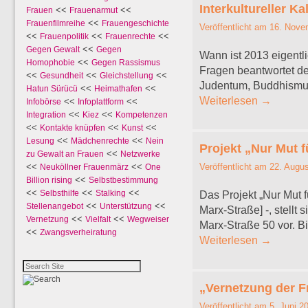
Interkultureller K
<<
<<
Frauen
Frauenarmut
<<
Frauenfilmreihe
Frauengeschichte
Veröffentlicht am
16. Nove
<<
<<
<<
Frauenpolitik
Frauenrechte
<<
Gegen Gewalt
Gegen
Wann ist 2013 eigentli
<<
Homophobie
Gegen Rassismus
Fragen beantwortet der
<<
<<
<<
Gesundheit
Gleichstellung
Judentum, Buddhismus,
<<
<<
Hatun Sürücü
Heimathafen
Weiterlesen
→
<<
<<
Infobörse
Infoplattform
<<
<<
Integration
Kiez
Kompetenzen
<<
<<
<<
Kontakte knüpfen
Kunst
<<
<<
Lesung
Mädchenrechte
Nein
Projekt „Nur Mut fü
<<
zu Gewalt an Frauen
Netzwerke
Veröffentlicht am
22. Augus
<<
<<
Neuköllner Frauenmärz
One
<<
Billion rising
Selbstbestimmung
<<
<<
<<
Selbsthilfe
Stalking
Das Projekt „Nur Mut f
<<
<<
Stellenangebot
Unterstützung
Marx-Straße] -, stellt
<<
<<
Vernetzung
Vielfalt
Wegweiser
Marx-Straße 50 vor. B
<<
Zwangsverheiratung
Weiterlesen
→
„Vernetzung der F
Veröffentlicht am
5. Juni 2