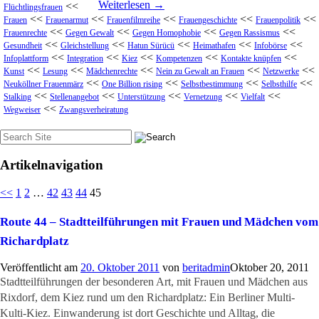
Weiterlesen
→
<<
Flüchtlingsfrauen
<<
<<
<<
<<
<<
Frauen
Frauenarmut
Frauenfilmreihe
Frauengeschichte
Frauenpolitik
<<
<<
<<
<<
Frauenrechte
Gegen Gewalt
Gegen Homophobie
Gegen Rassismus
<<
<<
<<
<<
<<
Gesundheit
Gleichstellung
Hatun Sürücü
Heimathafen
Infobörse
<<
<<
<<
<<
<<
Infoplattform
Integration
Kiez
Kompetenzen
Kontakte knüpfen
<<
<<
<<
<<
<<
Kunst
Lesung
Mädchenrechte
Nein zu Gewalt an Frauen
Netzwerke
<<
<<
<<
<<
Neuköllner Frauenmärz
One Billion rising
Selbstbestimmung
Selbsthilfe
<<
<<
<<
<<
<<
Stalking
Stellenangebot
Unterstützung
Vernetzung
Vielfalt
<<
Wegweiser
Zwangsverheiratung
Suche
nach:
Artikelnavigation
<<
1
2
…
42
43
44
45
Route 44 – Stadtteilführungen mit Frauen und Mädchen vom
Richardplatz
Veröffentlicht am
20. Oktober 2011
von
beritadmin
Oktober 20, 2011
Stadtteilführungen der besonderen Art, mit Frauen und Mädchen aus
Rixdorf, dem Kiez rund um den Richardplatz: Ein Berliner Multi-
Kulti-Kiez. Einwanderung ist dort Geschichte und Alltag, die