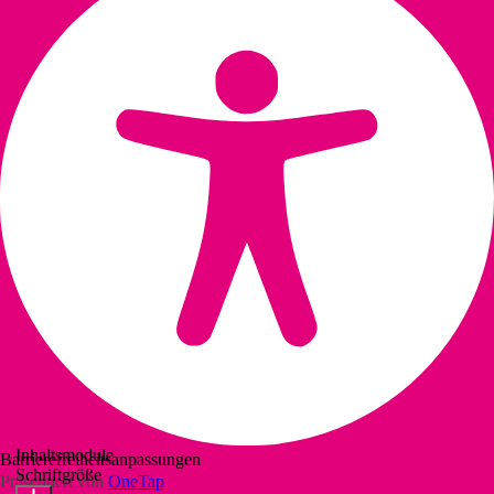
Inhaltsmodule
Barrierefreiheitsanpassungen
Schriftgröße
Präsentiert von
OneTap