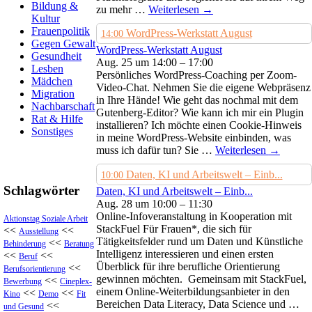
Bildung &
zu mehr …
Weiterlesen
→
Kultur
Frauenpolitik
WordPress-Werkstatt August
14:00
Gegen Gewalt
WordPress-Werkstatt August
Gesundheit
Aug. 25 um 14:00 – 17:00
Lesben
Persönliches WordPress-Coaching per Zoom-
Mädchen
Video-Chat. Nehmen Sie die eigene Webpräsenz
Migration
in Ihre Hände! Wie geht das nochmal mit dem
Nachbarschaft
Gutenberg-Editor? Wie kann ich mir ein Plugin
Rat & Hilfe
installieren? Ich möchte einen Cookie-Hinweis
Sonstiges
in meine WordPress-Website einbinden, was
muss ich dafür tun? Sie …
Weiterlesen
→
Daten, KI und Arbeitswelt – Einb...
10:00
Schlagwörter
Daten, KI und Arbeitswelt – Einb...
Aug. 28 um 10:00 – 11:30
Online-Infoveranstaltung in Kooperation mit
Aktionstag Soziale Arbeit
StackFuel Für Frauen*, die sich für
<<
<<
Ausstellung
Tätigkeitsfelder rund um Daten und Künstliche
<<
Behinderung
Beratung
Intelligenz interessieren und einen ersten
<<
<<
Beruf
Überblick für ihre berufliche Orientierung
<<
Berufsorientierung
gewinnen möchten. Gemeinsam mit StackFuel,
<<
Bewerbung
Cineplex-
einem Online-Weiterbildungsanbieter in den
<<
<<
Kino
Demo
Fit
Bereichen Data Literacy, Data Science und …
<<
und Gesund