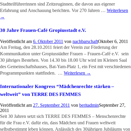
Stadtteilführerinnen sind Zeitzeuginnen, die davon aus eigener
Erfahrung und Anschauung berichten. Vor 270 Jahren …
Weiterlesen
→
30 Jahre Frauen-Café Gropiusstadt e.V.
Veröffentlicht am
6. Oktober 2011
von
nachbarschaft
Oktober 6, 2011
Am Freitag, den 28.10.2011 feiert der Verein zur Förderung der
Kommunikation unter Gropiusstädter Frauen – Frauen-Café e.V. sein
30 jähriges Bestehen. Von 14.30 bis 18.00 Uhr wird im Kleinen Saal
des Gemeinschaftshauses, Bat-Yam-Platz 1, ein Fest mit verschiedenen
Programmpunkten stattfinden. …
Weiterlesen
→
Internationaler Kongress “Mädchenrechte stärken –
weltweit” von TERRE DES FEMMES
Veröffentlicht am
27. September 2011
von
beritadmin
September 27,
2011
Seit 30 Jahren setzt sich TERRE DES FEMMES – Menschenrechte
für die Frau e.V. dafür ein, dass Mädchen und Frauen weltweit
selbstbestimmt leben können. Anlässlich des 30jährigen Jubiläums von