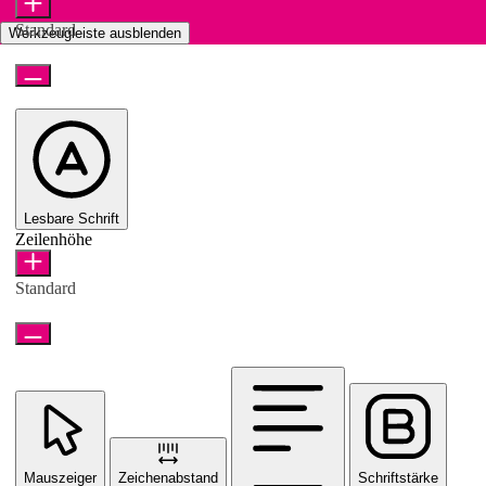
Standard
Werkzeugleiste ausblenden
Lesbare Schrift
Zeilenhöhe
Standard
Mauszeiger
Zeichenabstand
Schriftstärke