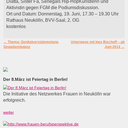
Diatta, Sister Fa, Senegals Hip-HopKünstlerin und
Aktivistin gegen FGM die Podiumsdiskussion.
Ort und Datum: Donnerstag, 19. Juni, 17.30 – 19.30 Uhr
Rathaus Neukölln, BVV-Saal, 2. OG
kostenlos
Artikelnavigation
←
Thema: Genitalverstümmelung,
Unterwegs mit Ines Bischoff – ab
Gewaltambulanz
Juni 2014
→
Der 8.März ist Feiertag in Berlin!
Die Initiative des Netzwerkes Frauen in Neukölln war
erfolgreich.
weiter