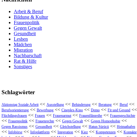
Arbeit & Beruf
Bildung & Kultur
Frauenpolitik
Gegen Gewalt
Gesundheit
Lesben
Mädchen
Migration
Nachbarschaft
Rat & Hilfe
Sonstiges
Schlagwörter
<<
<<
<<
<<
<<
Aktionstag Soziale Arbeit
Ausstellung
Behinderung
Beratung
Beruf
<<
<<
<<
<<
<<
Berufsorientierung
Bewerbung
Cineplex-Kino
Demo
Fit und Gesund
<<
<<
<<
<<
Flüchtlingsfrauen
Frauen
Frauenarmut
Frauenfilmreihe
Frauengeschichte
<<
<<
<<
<<
<<
Frauenpolitik
Frauenrechte
Gegen Gewalt
Gegen Homophobie
<<
<<
<<
<<
Gegen Rassismus
Gesundheit
Gleichstellung
Hatun Sürücü
Heimathafen
<<
<<
<<
<<
<<
<<
Infobörse
Infoplattform
Integration
Kiez
Kompetenzen
Kontakte