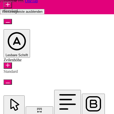
Präsentiert von
OneTap
Standard
Werkzeugleiste ausblenden
Lesbare Schrift
Zeilenhöhe
Standard