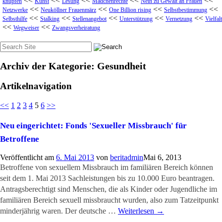
<<
<<
<<
<<
<<
knüpfen
Kunst
Lesung
Mädchenrechte
Nein zu Gewalt an Frauen
<<
<<
<<
<<
Netzwerke
Neuköllner Frauenmärz
One Billion rising
Selbstbestimmung
<<
<<
<<
<<
<<
Selbsthilfe
Stalking
Stellenangebot
Unterstützung
Vernetzung
Vielfalt
<<
<<
Wegweiser
Zwangsverheiratung
Suche
nach:
Archiv der Kategorie:
Gesundheit
Artikelnavigation
<<
1
2
3
4
5
6
>>
Neu eingerichtet: Fonds 'Sexueller Missbrauch' für
Betroffene
Veröffentlicht am
6. Mai 2013
von
beritadmin
Mai 6, 2013
Betroffene von sexuellem Missbrauch im familiären Bereich können
seit dem 1. Mai 2013 Sachleistungen bis zu 10.000 Euro beantragen.
Antragsberechtigt sind Menschen, die als Kinder oder Jugendliche im
familiären Bereich sexuell missbraucht wurden, also zum Tatzeitpunkt
minderjährig waren. Der deutsche …
Weiterlesen
→