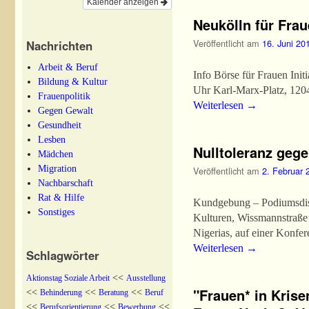
Kalender anzeigen
Neukölln für Frau
Veröffentlicht am
16. Juni 20
Nachrichten
Arbeit & Beruf
Info Börse für Frauen Initi
Bildung & Kultur
Uhr Karl-Marx-Platz, 12
Frauenpolitik
Weiterlesen
→
Gegen Gewalt
Gesundheit
Lesben
Nulltoleranz geg
Mädchen
Migration
Veröffentlicht am
2. Februar 
Nachbarschaft
Rat & Hilfe
Kundgebung – Podiumsdisku
Sonstiges
Kulturen, Wissmannstraße 
Nigerias, auf einer Konfe
Weiterlesen
→
Schlagwörter
<<
Aktionstag Soziale Arbeit
Ausstellung
"Frauen* in Kris
<<
<<
<<
Behinderung
Beratung
Beruf
<<
<<
<<
Berufsorientierung
Bewerbung