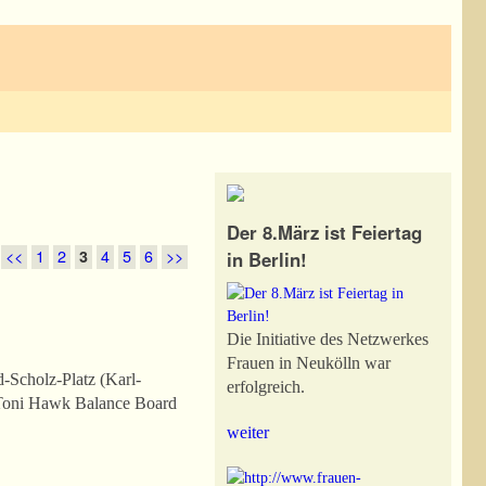
Der 8.März ist Feiertag
<<
1
2
3
4
5
6
>>
in Berlin!
Die Initiative des Netzwerkes
Frauen in Neukölln war
-Scholz-Platz (Karl-
erfolgreich.
m Toni Hawk Balance Board
weiter