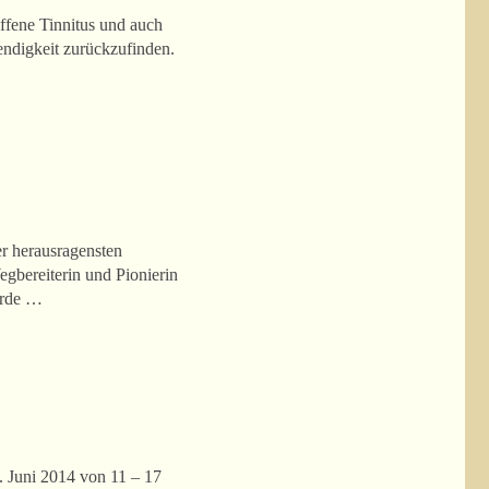
ffene Tinnitus und auch
endigkeit zurückzufinden.
er herausragensten
gbereiterin und Pionierin
urde …
i 2014 von 11 – 17