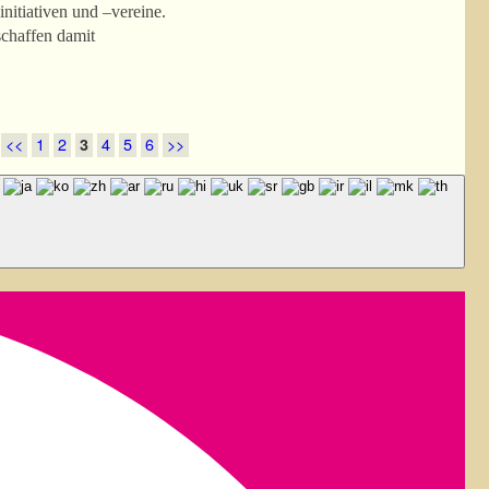
nitiativen und –vereine.
schaffen damit
<<
1
2
3
4
5
6
>>