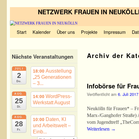
NETZWERK FRAUEN IN NEUKÖLL
Zum Inhalt wechseln
Zum sekundären Inhalt wechseln
Start
Kalender
Über uns
Projekte
Impressum
Dat
Archiv der Ka
Nächste Veranstaltungen
JULI
Ausstellung
18:00
Artikelnavigation
2
„25 Generationen
Do.
– 3...
Infobörse für Fra
Veröffentlicht am
6. Juli 2017
AUG.
WordPress-
14:00
25
Werkstatt August
Di.
Neukölln für Frauen* – Fr
Marx-/Ganghofer Straße) A
AUG.
Daten, KI
10:00
vom Jugendtreff „TheCor
28
und Arbeitswelt –
Weiterlesen
→
Fr.
Einb...