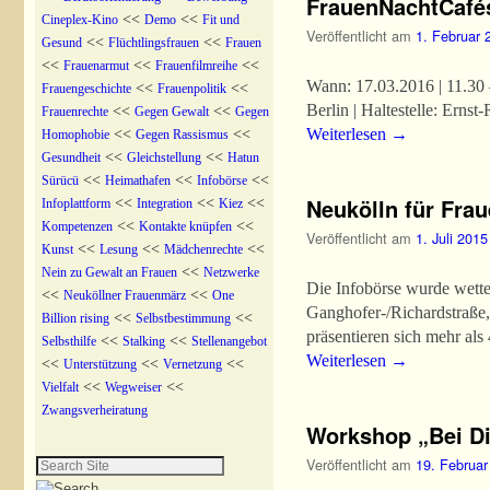
FrauenNachtCafé
<<
<<
Cineplex-Kino
Demo
Fit und
Veröffentlicht am
1. Februar 
<<
<<
Gesund
Flüchtlingsfrauen
Frauen
<<
<<
<<
Frauenarmut
Frauenfilmreihe
Wann: 17.03.2016 | 11.30 
<<
<<
Frauengeschichte
Frauenpolitik
Berlin | Haltestelle: Ernst
<<
<<
Frauenrechte
Gegen Gewalt
Gegen
<<
<<
Weiterlesen
→
Homophobie
Gegen Rassismus
<<
<<
Gesundheit
Gleichstellung
Hatun
<<
<<
<<
Sürücü
Heimathafen
Infobörse
Neukölln für Frau
<<
<<
<<
Infoplattform
Integration
Kiez
<<
<<
Kompetenzen
Kontakte knüpfen
Veröffentlicht am
1. Juli 2015
<<
<<
<<
Kunst
Lesung
Mädchenrechte
<<
Nein zu Gewalt an Frauen
Netzwerke
Die Infobörse wurde wette
<<
<<
Neuköllner Frauenmärz
One
Ganghofer-/Richardstraße, 
<<
<<
Billion rising
Selbstbestimmung
präsentieren sich mehr als 
<<
<<
Selbsthilfe
Stalking
Stellenangebot
Weiterlesen
→
<<
<<
<<
Unterstützung
Vernetzung
<<
<<
Vielfalt
Wegweiser
Zwangsverheiratung
Workshop „Bei Di
Veröffentlicht am
19. Februar