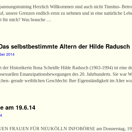
nnungstraining Herzlich Willkommen sind auch nicht Tinnitus- Betro
uf, unsere Grenzen endlich ernst zu nehmen und in eine natürliche Leb
ut für mich? Was brauche …
 Das selbstbestimmte Altern der Hilde Radusch
ber 2014
 der Historikerin Ilona Scheidle Hilde Radusch (1903-1994) ist eine d
sexuellen Emanzipationsbewegungen des 20. Jahrhunderts. Sie war We
chen- gerade weiblichen Geschlecht: Ihre Eigenständigkeit im Alter w
se am 19.6.14
14
 FRAUEN FÜR NEUKÖLLN INFOBÖRSE am Donnerstag, 19. Jun