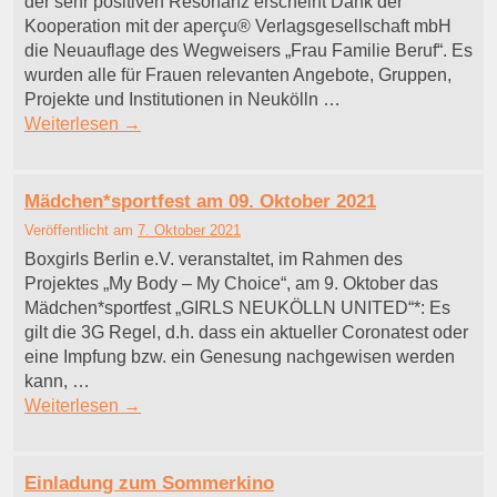
der sehr positiven Resonanz erscheint Dank der
Kooperation mit der aperçu® Verlagsgesellschaft mbH
die Neuauflage des Wegweisers „Frau Familie Beruf“. Es
wurden alle für Frauen relevanten Angebote, Gruppen,
Projekte und Institutionen in Neukölln …
Weiterlesen
→
Mädchen*sportfest am 09. Oktober 2021
Veröffentlicht am
7. Oktober 2021
Boxgirls Berlin e.V. veranstaltet, im Rahmen des
Projektes „My Body – My Choice“, am 9. Oktober das
Mädchen*sportfest „GIRLS NEUKÖLLN UNITED“*: Es
gilt die 3G Regel, d.h. dass ein aktueller Coronatest oder
eine Impfung bzw. ein Genesung nachgewisen werden
kann, …
Weiterlesen
→
Einladung zum Sommerkino