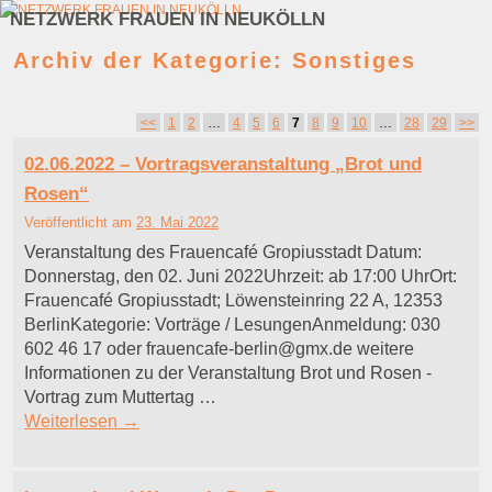
NETZWERK FRAUEN IN NEUKÖLLN
Zum Inhalt wechseln
Zum sekundären Inhalt wechseln
Archiv der Kategorie:
Sonstiges
Artikelnavigation
<<
1
2
…
4
5
6
7
8
9
10
…
28
29
>>
02.06.2022 – Vortragsveranstaltung „Brot und
Rosen“
Veröffentlicht am
23. Mai 2022
Veranstaltung des Frauencafé Gropiusstadt Datum:
Donnerstag, den 02. Juni 2022Uhrzeit: ab 17:00 UhrOrt:
Frauencafé Gropiusstadt; Löwensteinring 22 A, 12353
BerlinKategorie: Vorträge / LesungenAnmeldung: 030
602 46 17 oder frauencafe-berlin@gmx.de weitere
Informationen zu der Veranstaltung Brot und Rosen -
Vortrag zum Muttertag …
Weiterlesen
→