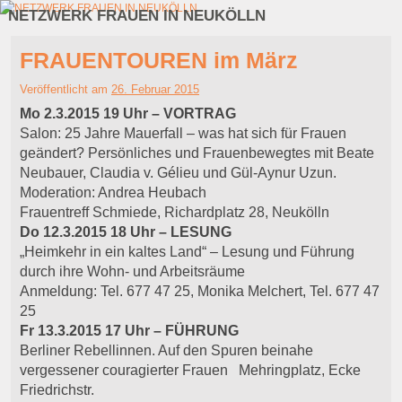
NETZWERK FRAUEN IN NEUKÖLLN
Zum Inhalt wechseln
Zum sekundären Inhalt wechseln
FRAUENTOUREN im März
Veröffentlicht am
26. Februar 2015
Mo 2.3.2015 19 Uhr – VORTRAG
Salon: 25 Jahre Mauerfall – was hat sich für Frauen
geändert? Persönliches und Frauenbewegtes mit Beate
Neubauer, Claudia v. Gélieu und Gül-Aynur Uzun.
Moderation: Andrea Heubach
Frauentreff Schmiede, Richardplatz 28, Neukölln
Do 12.3.2015 18 Uhr – LESUNG
„Heimkehr in ein kaltes Land“ – Lesung und Führung
durch ihre Wohn- und Arbeitsräume
Anmeldung: Tel. 677 47 25, Monika Melchert, Tel. 677 47
25
Fr 13.3.2015 17 Uhr – FÜHRUNG
Berliner Rebellinnen. Auf den Spuren beinahe
vergessener couragierter Frauen Mehringplatz, Ecke
Friedrichstr.