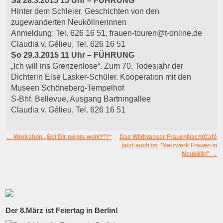
Sa 28.3.2015 15 Uhr – FÜHRUNG
Hinter dem Schleier. Geschichten von den
zugewanderten Neuköllnerinnen
Anmeldung: Tel. 626 16 51, frauen-touren@t-online.de
Claudia v. Gélieu, Tel. 626 16 51
So 29.3.2015 11 Uhr – FÜHRUNG
„Ich will ins Grenzenlose“. Zum 70. Todesjahr der
Dichterin Else Lasker-Schüler. Kooperation mit den
Museen Schöneberg-Tempelhof
S-Bhf. Bellevue, Ausgang Bartningallee
Claudia v. Gélieu, Tel. 626 16 51
Artikelnavigation
←
Workshop „Bei Dir piepts wohl??!“
Das Wildwasser FrauenNachtCafé
jetzt auch im "Netzwerk Frauen in
Neukölln"
→
Der 8.März ist Feiertag in Berlin!