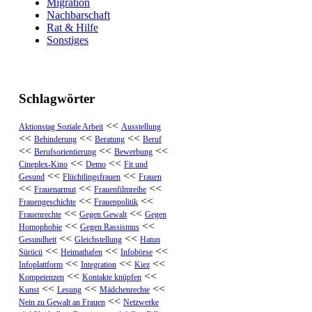
Migration
Nachbarschaft
Rat & Hilfe
Sonstiges
Schlagwörter
<<
Aktionstag Soziale Arbeit
Ausstellung
<<
<<
<<
Behinderung
Beratung
Beruf
<<
<<
<<
Berufsorientierung
Bewerbung
<<
<<
Cineplex-Kino
Demo
Fit und
<<
<<
Gesund
Flüchtlingsfrauen
Frauen
<<
<<
<<
Frauenarmut
Frauenfilmreihe
<<
<<
Frauengeschichte
Frauenpolitik
<<
<<
Frauenrechte
Gegen Gewalt
Gegen
<<
<<
Homophobie
Gegen Rassismus
<<
<<
Gesundheit
Gleichstellung
Hatun
<<
<<
<<
Sürücü
Heimathafen
Infobörse
<<
<<
<<
Infoplattform
Integration
Kiez
<<
<<
Kompetenzen
Kontakte knüpfen
<<
<<
<<
Kunst
Lesung
Mädchenrechte
<<
Nein zu Gewalt an Frauen
Netzwerke