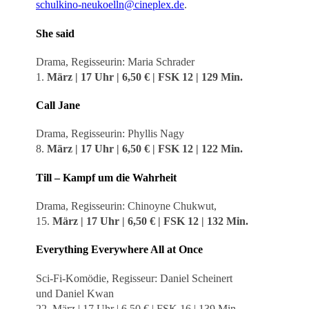
schulkino-neukoelln@cineplex.de
.
She said
Drama, Regisseurin: Maria Schrader
1.
März | 17 Uhr | 6,50
€
| FSK 12 | 129 Min.
Call Jane
Drama, Regisseurin: Phyllis Nagy
8.
Mär
z | 17 Uhr | 6,50
€
| FSK 12 | 122 Min.
Till – Kampf um die Wahrheit
Drama, Regisseurin: Chinoyne Chukwut,
15.
März | 17 Uhr | 6,50
€
| FSK 12 | 132 Min.
Everything Everywhere All at Once
Sci-Fi-Komödie, Regisseur: Daniel Scheinert
und Daniel Kwan
22. März | 17 Uhr | 6,50 € | FSK 16 | 139 Min.