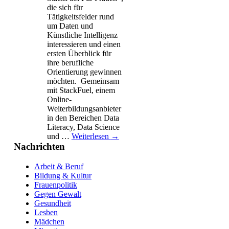
die sich für
Tätigkeitsfelder rund
um Daten und
Künstliche Intelligenz
interessieren und einen
ersten Überblick für
ihre berufliche
Orientierung gewinnen
möchten. Gemeinsam
mit StackFuel, einem
Online-
Weiterbildungsanbieter
in den Bereichen Data
Literacy, Data Science
und …
Weiterlesen
→
Nachrichten
Arbeit & Beruf
Bildung & Kultur
Frauenpolitik
Gegen Gewalt
Gesundheit
Lesben
Mädchen