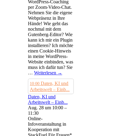
WordPress-Coaching
per Zoom-Video-Chat.
Nehmen Sie die eigene
Webpräsenz in Ihre
Hände! Wie geht das
nochmal mit dem
Gutenberg-Editor? Wie
kann ich mir ein Plugin
installieren? Ich möchte
einen Cookie-Hinweis
in meine WordPress-
Website einbinden, was
muss ich dafür tun? Sie
…
Weiterlesen
→
Daten, KI und
10:00
Arbeitswelt – Einb...
Daten, KI und
Arbeitswelt – Einb...
Aug. 28 um 10:00 –
11:30
Online-
Infoveranstaltung in
Kooperation mit
StackFuel Für Frauen*,