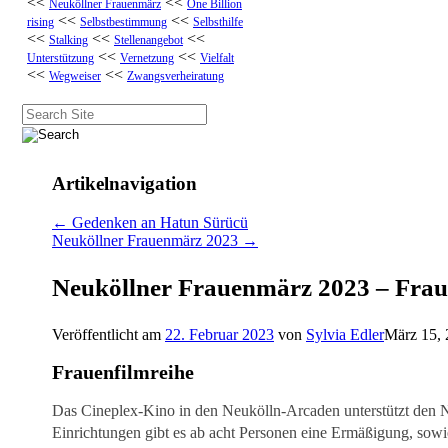
<<
<<
Neuköllner Frauenmärz
One Billion
<<
<<
rising
Selbstbestimmung
Selbsthilfe
<<
<<
<<
Stalking
Stellenangebot
<<
<<
Unterstützung
Vernetzung
Vielfalt
<<
<<
Wegweiser
Zwangsverheiratung
Suche
nach:
Artikelnavigation
←
Gedenken an Hatun Sürücü
Neuköllner Frauenmärz 2023
→
Neuköllner Frauenmärz 2023 – Frau
Veröffentlicht am
22. Februar 2023
von
Sylvia Edler
März 15,
Frauenfilmreihe
Das Cineplex-Kino in den Neukölln-Arcaden unterstützt den N
Einrichtungen gibt es ab acht Personen eine Ermäßigung, sow