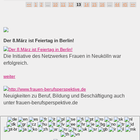
Artikelnavigation
<<
1
2
…
10
11
12
13
14
15
16
…
44
45
>>
Der 8.März ist Feiertag in Berlin!
Die Initiative des Netzwerkes Frauen in Neukölln war
erfolgreich.
weiter
Neuigkeiten zu Beruf, Bildung und Beschäftigung auch
unter frauen-berufsperspektive.de