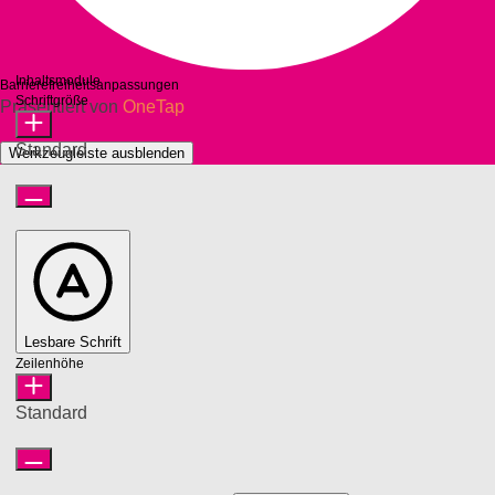
Inhaltsmodule
Barrierefreiheitsanpassungen
Schriftgröße
Präsentiert von
OneTap
Standard
Werkzeugleiste ausblenden
Lesbare Schrift
Zeilenhöhe
Standard