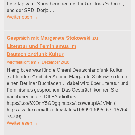
Feiertag wird. Sprecherinnen der Linken, Ines Schmidt,
und der SPD, Derja …
Weiterlesen
→
Gespräch mit Margarete Stokowski zu
Literatur und Feminismus im
Deutschlandfunk Kultur
Veröffentlicht am
7. Dezember 2018
Hier gibt es was für die Ohren! Deutschlandfunk Kultur
„schlenderte“ mit der Autorin Margarete Stokowski durch
einen Berliner Buchladen… dabei wird über Literatur und
Feminismus gesprochen. Das Gespräch können Sie
nachhören in der Dlf-FAudiothek. :
https://t.co/6XOnY5GDgq https://t.co/weupiAJVMn (
https://twitter.com/dlfkultur/status/1069919095167115264
?s=09) …
Weiterlesen
→