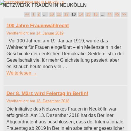
NETZWERK FRAUEN IN NEUKÖLLN
Zum Inhalt wechseln
Zum sekundären Inhalt wechseln
Artikelnavigation
<<
1
2
…
10
11
12
13
14
15
16
…
44
45
>>
100 Jahre Frauenwahlrecht
Veröffentlicht am
14. Januar 2019
Vor 100 Jahren, am 19. Januar 1919, wurde das
Wahlrecht für Frauen eingeführt – ein Meilenstein in der
Geschichte der deutschen Demokratie. Seitdem ist in der
Gesellschaft viel für mehr Gleichstellung passiert, aber
es ist auch heute noch viel …
Weiterlesen
→
Der 8. März wird Feiertag in Berlin!
Veröffentlicht am
18. Dezember 2018
Die Initiative des Netzwerkes Frauen in Neukölln war
erfolgreich. Am 13. Dezember 2018 hat das Berliner
Abgeordnetenhaus beschlossen, dass der Internationale
Frauentag ab 2019 in Berlin ein arbeitsfreier gesetzlicher