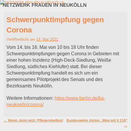
NETZWERK FRAUEN IN NEUKÖLLN
Zum Inhalt wechseln
Zum sekundären Inhalt wechseln
Schwerpunktimpfung gegen
Corona
Veröffentlicht am
14. Mai 2021
Vom 14. bis 16. Mai von 10 bis 18 Uhr finden
Schwerpunktimpfungen gegen Corona in Gebieten mit
einer hohen Inzidenz (High-Deck-Siedlung, Weiße
Siedlung, südliches Kiehlufer) statt. Bei dieser
Schwerpunktimpfung handelt es sich um ein
gemeinsames Pilotprojekt des Senats und des
Bezirksamts Neukölln.
Weitere Informationen:
https://www.berlin.de/ba-
neukoelln/corona/
Artikelnavigation
←
Wenn, dann jetzt: Pflegerebellion!
Bundesweite Aktion „Weg mit § 218“
→