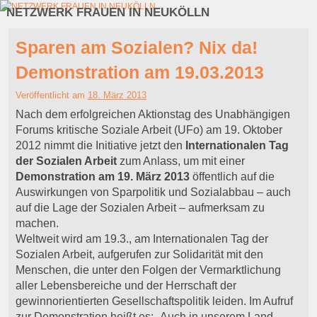
NETZWERK FRAUEN IN NEUKÖLLN
Zum Inhalt wechseln
Zum sekundären Inhalt wechseln
Sparen am Sozialen? Nix da!
Demonstration am 19.03.2013
Veröffentlicht am
18. März 2013
Nach dem erfolgreichen Aktionstag des Unabhängigen
Forums kritische Soziale Arbeit (UFo) am 19. Oktober
2012 nimmt die Initiative jetzt den
Internationalen Tag
der Sozialen Arbeit
zum Anlass, um mit einer
Demonstration am 19. März 2013
öffentlich auf die
Auswirkungen von Sparpolitik und Sozialabbau – auch
auf die Lage der Sozialen Arbeit – aufmerksam zu
machen.
Weltweit wird am 19.3., am Internationalen Tag der
Sozialen Arbeit, aufgerufen zur Solidarität mit den
Menschen, die unter den Folgen der Vermarktlichung
aller Lebensbereiche und der Herrschaft der
gewinnorientierten Gesellschaftspolitik leiden. Im Aufruf
zur Demonstration heißt es: „Auch in unserem Land