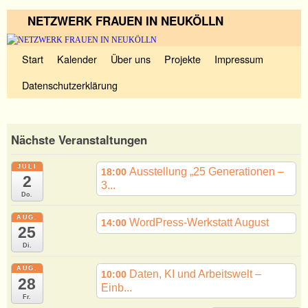
NETZWERK FRAUEN IN NEUKÖLLN
Zum Inhalt wechseln
Zum sekundären Inhalt wechseln
Start
Kalender
Über uns
Projekte
Impressum
Datenschutzerklärung
Nächste Veranstaltungen
JULI
Ausstellung „25 Generationen –
18:00
2
3...
Do.
AUG.
WordPress-Werkstatt August
14:00
25
Di.
AUG.
Daten, KI und Arbeitswelt –
10:00
28
Einb...
Fr.