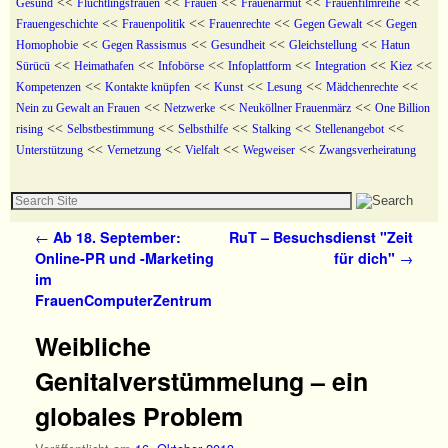
<<
<<
<<
<<
<<
Gesund
Flüchtlingsfrauen
Frauen
Frauenarmut
Frauenfilmreihe
<<
<<
<<
<<
Frauengeschichte
Frauenpolitik
Frauenrechte
Gegen Gewalt
Gegen
<<
<<
<<
<<
Homophobie
Gegen Rassismus
Gesundheit
Gleichstellung
Hatun
<<
<<
<<
<<
<<
<<
Sürücü
Heimathafen
Infobörse
Infoplattform
Integration
Kiez
<<
<<
<<
<<
<<
Kompetenzen
Kontakte knüpfen
Kunst
Lesung
Mädchenrechte
<<
<<
<<
Nein zu Gewalt an Frauen
Netzwerke
Neuköllner Frauenmärz
One Billion
<<
<<
<<
<<
<<
rising
Selbstbestimmung
Selbsthilfe
Stalking
Stellenangebot
<<
<<
<<
<<
Unterstützung
Vernetzung
Vielfalt
Wegweiser
Zwangsverheiratung
Artikelnavigation
←
Ab 18. September:
RuT – Besuchsdienst "Zeit
Online-PR und -Marketing
für dich"
→
im
FrauenComputerZentrum
Weibliche
Genitalverstümmelung – ein
globales Problem