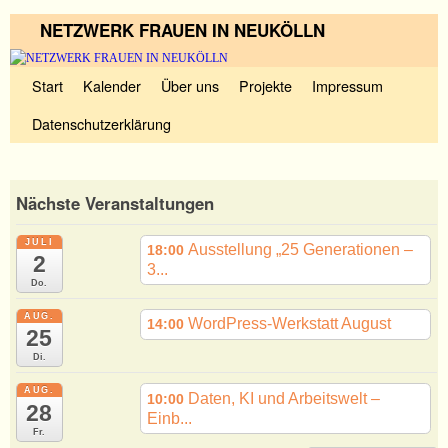
NETZWERK FRAUEN IN NEUKÖLLN
Zum Inhalt wechseln
Zum sekundären Inhalt wechseln
Start
Kalender
Über uns
Projekte
Impressum
Datenschutzerklärung
Nächste Veranstaltungen
JULI
Ausstellung „25 Generationen –
18:00
2
3...
Do.
AUG.
WordPress-Werkstatt August
14:00
25
Di.
AUG.
Daten, KI und Arbeitswelt –
10:00
28
Einb...
Fr.