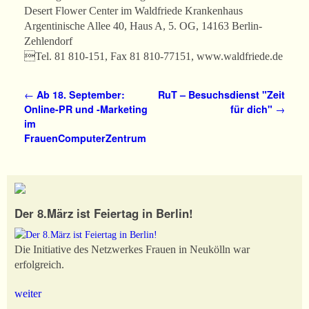
Desert Flower Center im Waldfriede Krankenhaus
Argentinische Allee 40, Haus A, 5. OG, 14163 Berlin-
Zehlendorf
Tel. 81 810-151, Fax 81 810-77151, www.waldfriede.de
Artikelnavigation
←
Ab 18. September:
RuT – Besuchsdienst "Zeit
Online-PR und -Marketing
für dich"
→
im
FrauenComputerZentrum
Der 8.März ist Feiertag in Berlin!
Die Initiative des Netzwerkes Frauen in Neukölln war
erfolgreich.
weiter