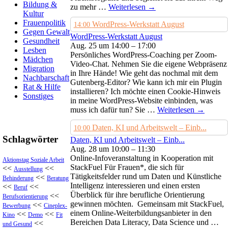
Bildung &
zu mehr …
Weiterlesen
→
Kultur
Frauenpolitik
WordPress-Werkstatt August
14:00
Gegen Gewalt
WordPress-Werkstatt August
Gesundheit
Aug. 25 um 14:00 – 17:00
Lesben
Persönliches WordPress-Coaching per Zoom-
Mädchen
Video-Chat. Nehmen Sie die eigene Webpräsenz
Migration
in Ihre Hände! Wie geht das nochmal mit dem
Nachbarschaft
Gutenberg-Editor? Wie kann ich mir ein Plugin
Rat & Hilfe
installieren? Ich möchte einen Cookie-Hinweis
Sonstiges
in meine WordPress-Website einbinden, was
muss ich dafür tun? Sie …
Weiterlesen
→
Daten, KI und Arbeitswelt – Einb...
10:00
Schlagwörter
Daten, KI und Arbeitswelt – Einb...
Aug. 28 um 10:00 – 11:30
Online-Infoveranstaltung in Kooperation mit
Aktionstag Soziale Arbeit
StackFuel Für Frauen*, die sich für
<<
<<
Ausstellung
Tätigkeitsfelder rund um Daten und Künstliche
<<
Behinderung
Beratung
Intelligenz interessieren und einen ersten
<<
<<
Beruf
Überblick für ihre berufliche Orientierung
<<
Berufsorientierung
gewinnen möchten. Gemeinsam mit StackFuel,
<<
Bewerbung
Cineplex-
einem Online-Weiterbildungsanbieter in den
<<
<<
Kino
Demo
Fit
Bereichen Data Literacy, Data Science und …
<<
und Gesund