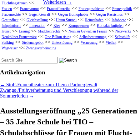
Weiterlesen
→
<<
Flüchtlingsfrauen
<<
<<
<<
<<
<<
Frauen
Frauenarmut
Frauenfilmreihe
Frauengeschichte
Frauenpolitik
<<
<<
<<
<<
Frauenrechte
Gegen Gewalt
Gegen Homophobie
Gegen Rassismus
<<
<<
<<
<<
<<
Gesundheit
Gleichstellung
Hatun Sürücü
Heimathafen
Infobörse
<<
<<
<<
<<
<<
Infoplattform
Integration
Kiez
Kompetenzen
Kontakte knüpfen
<<
<<
<<
<<
<<
Kunst
Lesung
Mädchenrechte
Nein zu Gewalt an Frauen
Netzwerke
<<
<<
<<
<<
Neuköllner Frauenmärz
One Billion rising
Selbstbestimmung
Selbsthilfe
<<
<<
<<
<<
<<
Stalking
Stellenangebot
Unterstützung
Vernetzung
Vielfalt
<<
Wegweiser
Zwangsverheiratung
Suche
nach:
Artikelnavigation
←
StoP-Frauentheater zum Thema Partnergewalt
Zwangs-/Frühverheiratung und Verschleppung während der
Sommerferien
→
Ausstellungseröffnung „25 Generationen
– 35 Jahre Schule bei TIO –
Schulabschlüsse für Frauen mit Flucht-