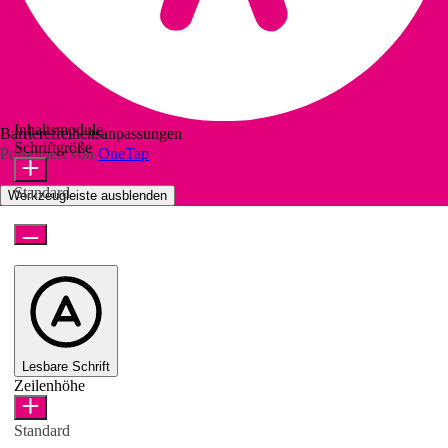
Inhaltsmodule
Barrierefreiheitsanpassungen
Schriftgröße
Präsentiert von
OneTap
Standard
Werkzeugleiste ausblenden
Lesbare Schrift
Zeilenhöhe
Standard