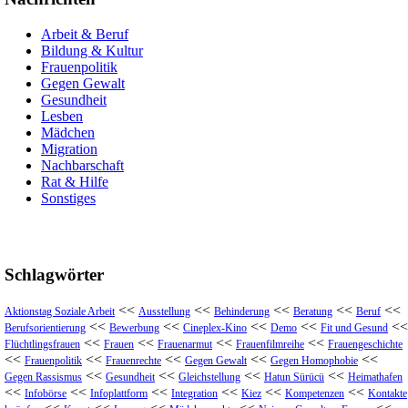
Arbeit & Beruf
Bildung & Kultur
Frauenpolitik
Gegen Gewalt
Gesundheit
Lesben
Mädchen
Migration
Nachbarschaft
Rat & Hilfe
Sonstiges
Schlagwörter
<<
<<
<<
<<
<<
Aktionstag Soziale Arbeit
Ausstellung
Behinderung
Beratung
Beruf
<<
<<
<<
<<
<<
Berufsorientierung
Bewerbung
Cineplex-Kino
Demo
Fit und Gesund
<<
<<
<<
<<
Flüchtlingsfrauen
Frauen
Frauenarmut
Frauenfilmreihe
Frauengeschichte
<<
<<
<<
<<
<<
Frauenpolitik
Frauenrechte
Gegen Gewalt
Gegen Homophobie
<<
<<
<<
<<
Gegen Rassismus
Gesundheit
Gleichstellung
Hatun Sürücü
Heimathafen
<<
<<
<<
<<
<<
<<
Infobörse
Infoplattform
Integration
Kiez
Kompetenzen
Kontakte