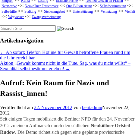
<<
<<
<<
<<
<<
knüpfen
Kunst
Lesung
Mädchenrechte
Nein zu Gewalt an Frauen
<<
<<
<<
<<
Netzwerke
Neuköllner Frauenmärz
One Billion rising
Selbstbestimmung
<<
<<
<<
<<
<<
Selbsthilfe
Stalking
Stellenangebot
Unterstützung
Vernetzung
Vielfalt
<<
<<
Wegweiser
Zwangsverheiratung
Suche
nach:
Artikelnavigation
←
Ab sofort: Telefon-Hotline für Gewalt betroffene Frauen rund um
die Uhr erreichbar
Aktion „Gewalt kommt nicht in die Tüte. Sag, was du nicht willst“ –
Sexualität selbstbestimmt erleben!
→
Aufruf: Kein Raum für Nazis und
Rassist_innen!
Veröffentlicht am
22. November 2012
von
beritadmin
November 22,
2012
Seit einigen Tagen mobilisiert die Berliner NPD für den 24. November
2012 zu einem Aufmarsch durch den südlichen
Neuköllner Ortsteil
Rudow
. Die Demo richtet sich gegen eine geplante provisorische