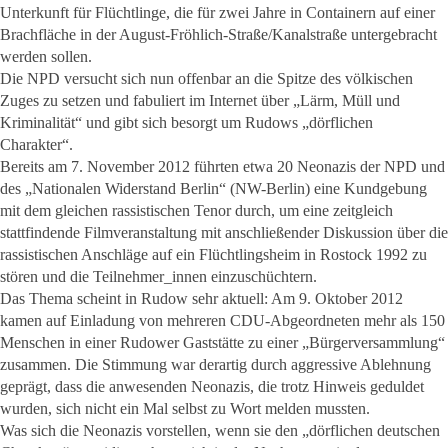
Unterkunft für Flüchtlinge, die für zwei Jahre in Containern auf einer
Brachfläche in der August-Fröhlich-Straße/Kanalstraße untergebracht
werden sollen.
Die NPD versucht sich nun offenbar an die Spitze des völkischen
Zuges zu setzen und fabuliert im Internet über „Lärm, Müll und
Kriminalität“ und gibt sich besorgt um Rudows „dörflichen
Charakter“.
Bereits am 7. November 2012 führten etwa 20 Neonazis der NPD und
des „Nationalen Widerstand Berlin“ (NW-Berlin) eine Kundgebung
mit dem gleichen rassistischen Tenor durch, um eine zeitgleich
stattfindende Filmveranstaltung mit anschließender Diskussion über die
rassistischen Anschläge auf ein Flüchtlingsheim in Rostock 1992 zu
stören und die Teilnehmer_innen einzuschüchtern.
Das Thema scheint in Rudow sehr aktuell: Am 9. Oktober 2012
kamen auf Einladung von mehreren CDU-Abgeordneten mehr als 150
Menschen in einer Rudower Gaststätte zu einer „Bürgerversammlung“
zusammen. Die Stimmung war derartig durch aggressive Ablehnung
geprägt, dass die anwesenden Neonazis, die trotz Hinweis geduldet
wurden, sich nicht ein Mal selbst zu Wort melden mussten.
Was sich die Neonazis vorstellen, wenn sie den „dörflichen deutschen